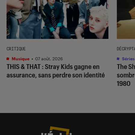
CRITIQUE
DÉCRYPT
Musique
•
07 août. 2026
Séries
THIS & THAT
: Stray Kids gagne en
The S
assurance, sans perdre son identité
sombr
1980