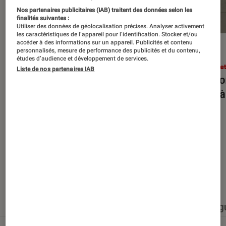
Nos partenaires publicitaires (IAB) traitent des données selon les
finalités suivantes :
Utiliser des données de géolocalisation précises. Analyser activement
les caractéristiques de l’appareil pour l’identification. Stocker et/ou
accéder à des informations sur un appareil. Publicités et contenu
ENTRETIEN
ACTU
personnalisés, mesure de performance des publicités et du contenu,
études d’audience et développement de services.
Arts et expositions
•
27 juin 2026
Arts e
Liste de nos partenaires IAB
JR : “Une œuvre n’existe pleinement
Rencon
qu’avec ceux qui la traversent”
forts 
Nos derniers contenus
Tout
Articles
Événéments
Sélections et g