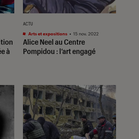
ACTU
Arts et expositions
•
15 nov. 2022
ition
Alice Neel au Centre
ée à
Pompidou : l’art engagé