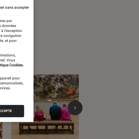
er sans accepter
ires par
es données
 à l’exception
re navigation
te, et pour
ormations,
reil. Vous
tique Cookies.
appareil pour
 personnalisés,
rvices.
ACCEPTE