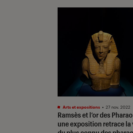
Arts et expositions
•
27 nov. 2022
Ramsès et l’or des Phara
une exposition retrace la 
du plus connu des phara