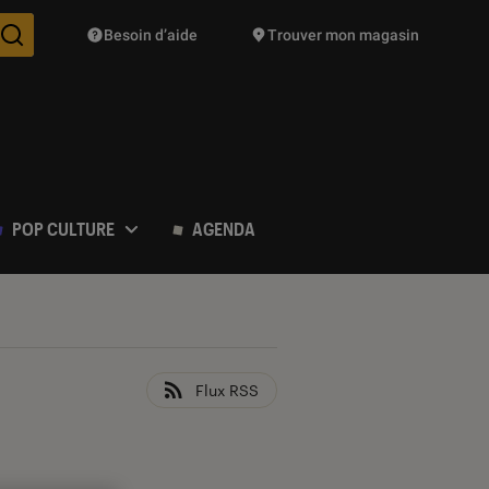
Besoin d’aide
Trouver mon magasin
Des suggestions de produits vont vous être proposées pendant vo
POP CULTURE
AGENDA
Flux RSS