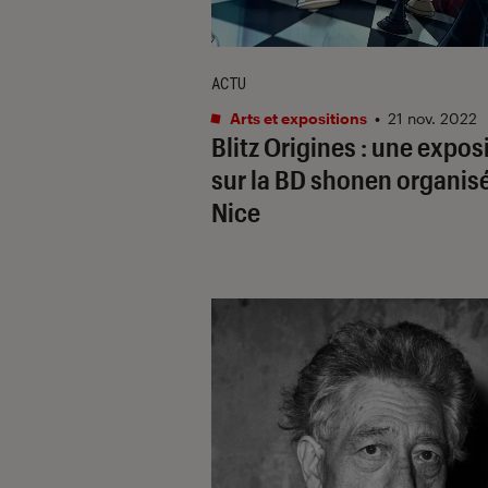
ACTU
Arts et expositions
•
21 nov. 2022
Blitz Origines
: une expos
sur la BD shonen organis
Nice