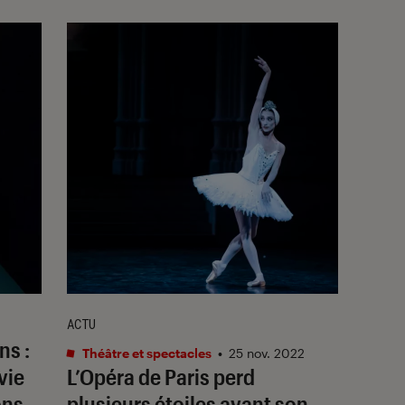
ACTU
ons
:
Théâtre et spectacles
•
25 nov. 2022
vie
L’Opéra de Paris perd
ons
plusieurs étoiles avant son