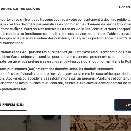
 vue par L’Éclaireur Fnac. Découvrez les
Continu
rences sur les cookies
traits d’artistes, des entretiens, mais aussi
 partenaires utilisent des traceurs soumis à votre consentement à des fins publicita
r la création de profils personnalisés en combinant les données de navigation et l
e compte client. Vous pouvez refuser les traceurs via le lien "continuer sans accepter"
 nécessaires au fonctionnement optimal de nos services notamment l’aide dans vot
atalogue et la personnalisation des contenus, l’analyse des performances de notre si
s transactions.
isation et ses
421
partenaires publicitaires (IAB) stockent et/ou accèdent à des inf
es identifiants uniques de cookies pour traiter les données personnelles, sur un appa
pter ou gérer vos préférences en cliquant ci-dessous ou à tout moment dans la
Poli
res publicitaires (IAB) traitent des données selon les finalités suivantes :
 données de géolocalisation précises. Analyser activement les caractéristiques de l’
tion. Stocker et/ou accéder à des informations sur un appareil. Publicités et contenu
erformance des publicités et du contenu, études d’audience et développement de se
s partenaires IAB
S PRÉFÉRENCES
J'