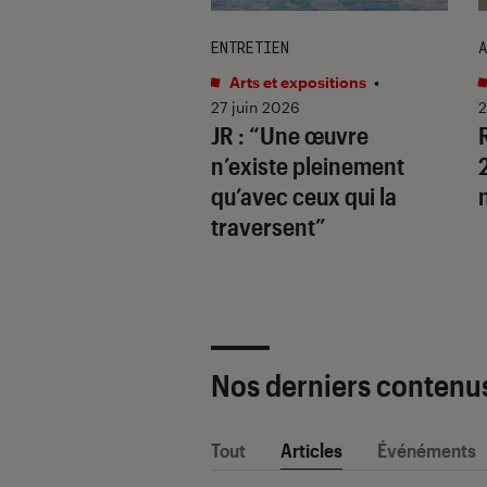
ENTRETIEN
A
et expositions
•
Arts et expositions
•
 2026
27 juin 2026
2
ositions
JR : “Une œuvre
sives à découvrir
n’existe pleinement
026
qu’avec ceux qui la
traversent”
Nos derniers contenu
Tout
Articles
Événéments