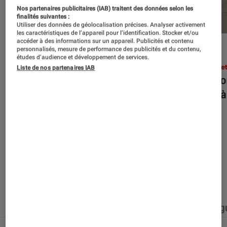
Nos partenaires publicitaires (IAB) traitent des données selon les
finalités suivantes :
Utiliser des données de géolocalisation précises. Analyser activement
les caractéristiques de l’appareil pour l’identification. Stocker et/ou
accéder à des informations sur un appareil. Publicités et contenu
personnalisés, mesure de performance des publicités et du contenu,
ENTRETIEN
ACTU
études d’audience et développement de services.
Arts et expositions
•
27 juin 2026
Arts e
Liste de nos partenaires IAB
JR : “Une œuvre n’existe pleinement
Rencon
qu’avec ceux qui la traversent”
forts 
Nos derniers contenus
Tout
Articles
Événéments
Sélections et g