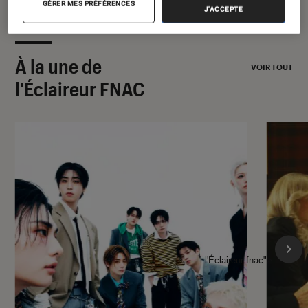
GÉRER MES PRÉFÉRENCES
J'ACCEPTE
À la une de
VOIR TOUT
l'Éclaireur FNAC
l'Éclaireur fnac">