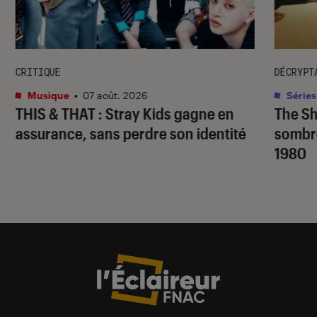
CRITIQUE
DÉCRYPT
Musique
•
07 août. 2026
Séries
THIS & THAT
: Stray Kids gagne en
The S
assurance, sans perdre son identité
sombr
1980