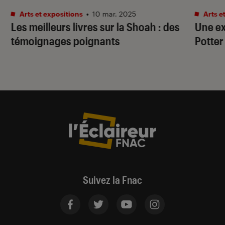
Arts et expositions
•
10 mar. 2025
Arts e
Les meilleurs livres sur la Shoah : des
Une ex
témoignages poignants
Potter
Suivez la Fnac