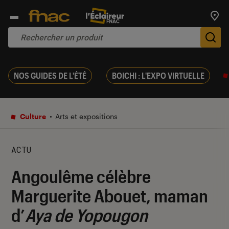
Trouv
De
NOS GUIDES DE L'ÉTÉ
BOICHI : L'EXPO VIRTUELLE
Culture
Arts et expositions
ACTU
Angoulême célèbre
Marguerite Abouet, maman
d’
Aya de Yopougon