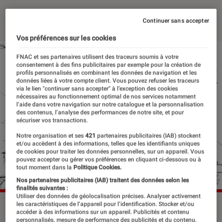
25 janvier 2023
・
Par
Stéphanie Estournet
Continuer sans accepter
Vos préférences sur les cookies
FNAC et ses partenaires utilisent des traceurs soumis à votre
consentement à des fins publicitaires par exemple pour la création de
profils personnalisés en combinant les données de navigation et les
données liées à votre compte client. Vous pouvez refuser les traceurs
via le lien "continuer sans accepter" à l’exception des cookies
nécessaires au fonctionnement optimal de nos services notamment
l’aide dans votre navigation sur notre catalogue et la personnalisation
des contenus, l’analyse des performances de notre site, et pour
sécuriser vos transactions.
Notre organisation et ses
421
partenaires publicitaires (IAB) stockent
et/ou accèdent à des informations, telles que les identifiants uniques
de cookies pour traiter les données personnelles, sur un appareil. Vous
pouvez accepter ou gérer vos préférences en cliquant ci-dessous ou à
tout moment dans la
Politique Cookies.
Nos partenaires publicitaires (IAB) traitent des données selon les
finalités suivantes :
Utiliser des données de géolocalisation précises. Analyser activement
les caractéristiques de l’appareil pour l’identification. Stocker et/ou
Aya de Yopougon, dessin de Clément Oubrerie.
accéder à des informations sur un appareil. Publicités et contenu
©Gallimard
personnalisés, mesure de performance des publicités et du contenu,