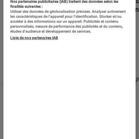
Dans la bulle… avec Gaëtan Roussel
Nuits 
Nos partenaires publicitaires (IAB) traitent des données selon les
finalités suivantes :
romans
Utiliser des données de géolocalisation précises. Analyser activement
les caractéristiques de l’appareil pour l’identification. Stocker et/ou
accéder à des informations sur un appareil. Publicités et contenu
personnalisés, mesure de performance des publicités et du contenu,
études d’audience et développement de services.
Liste de nos partenaires IAB
Nos derniers contenus
Tout
Articles
Événéments
Sélections et g