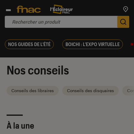
Trouv
De
NOS GUIDES DE L'ÉTÉ
BOICHI : L'EXPO VIRTUELLE
Nos conseils
Conseils des libraires
Conseils des disquaires
Con
À la une