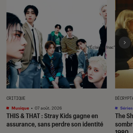
l'Éclaireur fnac">
CRITIQUE
DÉCRYPT
Musique
•
07 août. 2026
Séries
THIS & THAT
: Stray Kids gagne en
The S
assurance, sans perdre son identité
sombr
1980