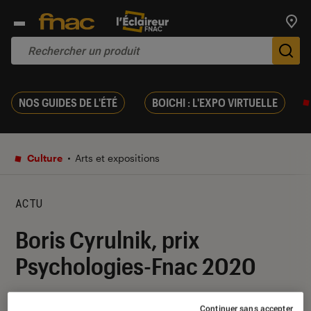
Trouv
De
NOS GUIDES DE L'ÉTÉ
BOICHI : L'EXPO VIRTUELLE
Culture
Arts et expositions
ACTU
Boris Cyrulnik, prix
Psychologies-Fnac 2020
18 décembre 2019
・
Par
Frédérique
Continuer sans accepter