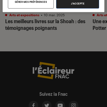
GÉRER MES PRÉFÉRENCES
J'ACCEPTE
SÉLECTION
ACTU
Arts et expositions
•
10 mar. 2025
Arts e
Les meilleurs livres sur la Shoah : des
Une ex
témoignages poignants
Potter
Suivez la Fnac