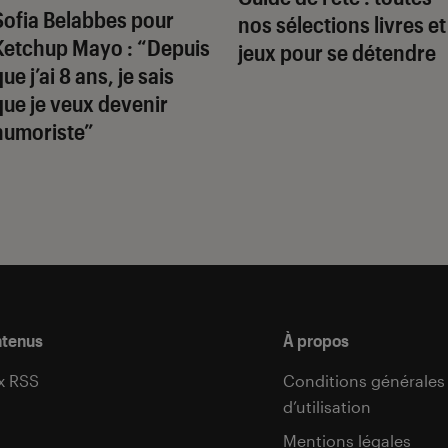
Sofia Belabbes pour
nos sélections livres et
Ketchup Mayo
: “Depuis
jeux pour se détendre
ue j’ai 8 ans, je sais
que je veux devenir
humoriste”
ntenus
À propos
x RSS
Conditions générales
d’utilisation
s
Mentions légales