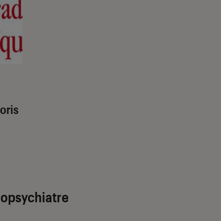
oris
ropsychiatre