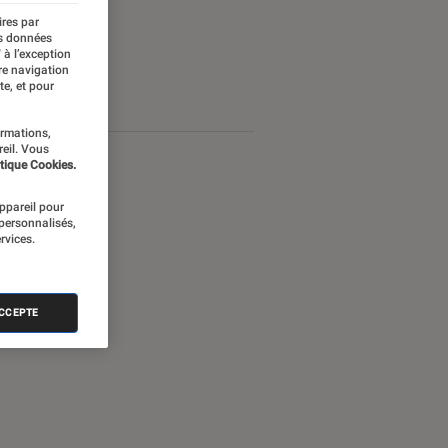
ires par
es données
 à l’exception
re navigation
te, et pour
ormations,
reil. Vous
tique Cookies.
appareil pour
 personnalisés,
rvices.
ACCEPTE