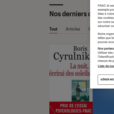
FNAC et ses
exemple pou
Nos derniers contenu
liées à votr
des cookies
sur notre c
sécuriser vo
Tout
Articles
Sélections et
Notre organ
telles que l
pouvez acce
Nos partenai
Utiliser des
l’identifica
mesure de p
Liste de no
GÉRER ME