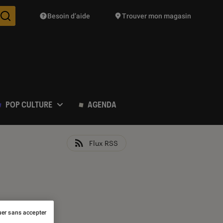
Besoin d’aide
Trouver mon magasin
Des suggestions de produits vont vous être proposées pendant vo
POP CULTURE
AGENDA
Flux RSS
er sans accepter