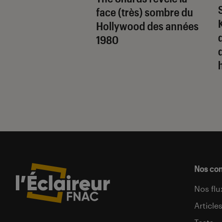
asque
face (très) sombre du
Comfort et lui
Hollywood des années
l’audio des Ultra
q
1980
Nos co
Nos flu
Article