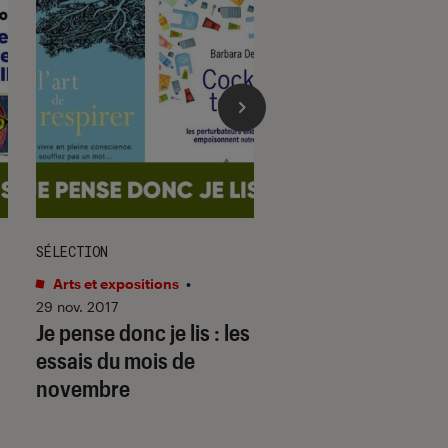
SÉLECTION
CRITIQUE
Arts et expositions
•
Livres / BD
•
14 avr. 
La figure du héros
29 nov. 2017
Je pense donc je lis : les
Boris Cyrulnik
essais du mois de
novembre