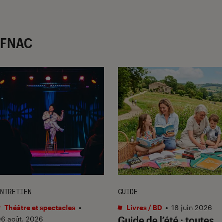
r FNAC
NTRETIEN
GUIDE
Théâtre et spectacles
•
Livres / BD
•
18 juin 2026
Guide de l’été : toutes
6 août. 2026