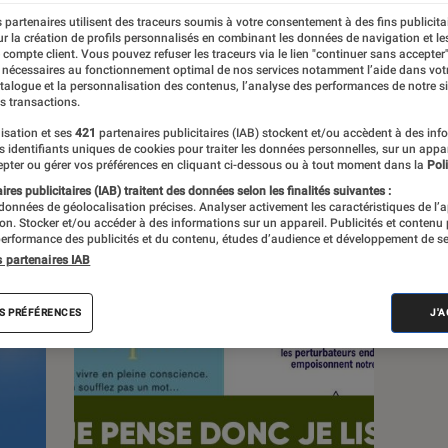
 partenaires utilisent des traceurs soumis à votre consentement à des fins publicita
r la création de profils personnalisés en combinant les données de navigation et l
s
e compte client. Vous pouvez refuser les traceurs via le lien "continuer sans accepter"
 nécessaires au fonctionnement optimal de nos services notamment l’aide dans vot
atalogue et la personnalisation des contenus, l’analyse des performances de notre si
s transactions.
 guides
isation et ses
421
partenaires publicitaires (IAB) stockent et/ou accèdent à des inf
es identifiants uniques de cookies pour traiter les données personnelles, sur un appa
pter ou gérer vos préférences en cliquant ci-dessous ou à tout moment dans la
Poli
res publicitaires (IAB) traitent des données selon les finalités suivantes :
 données de géolocalisation précises. Analyser activement les caractéristiques de l’
tion. Stocker et/ou accéder à des informations sur un appareil. Publicités et contenu
erformance des publicités et du contenu, études d’audience et développement de se
s partenaires IAB
S PRÉFÉRENCES
J'