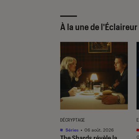
À la une de
l'Éclaireu
DÉCRYPTAGE
E
ues audio
•
. 2026
Séries
•
06 août. 2026
renouvelle enfin
The Shards
révèle la
0