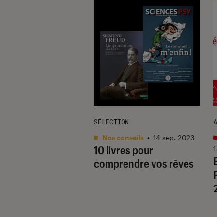
UE
SÉLECTION
A
s / BD
•
14 avr. 2016
Nos conseils
•
14 sep. 2023
gure du héros selon
10 livres pour
1
 Cyrulnik
comprendre vos rêves