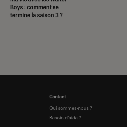
Boys
: comment se
série animée de R
termine la saison 3 ?
Gervais ?
Contact
Qui sommes-nous ?
Besoin d’aide ?