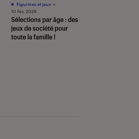
Figurines et jeux
•
Livres / BD
•
01 juin 
Comment télécha
10 fév. 2026
Sélections par âge : des
mon ebook sur
jeux de société pour
fnac.com et le lire
toute la famille !
liseuse Kobo By F