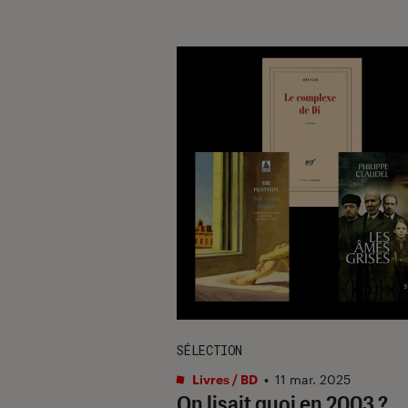
SÉLECTION
Livres / BD
•
11 mar. 2025
On lisait quoi en 2003 ?