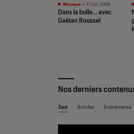
tphones
•
16 juil. 2026
Musique
•
17 juil. 2026
aille de l’IA
Dans la bulle… avec
e : Apple
Gaëtan Roussel
ligence vs. Galaxy
. Google Gemini
Nos derniers contenu
Tout
Articles
Événéments