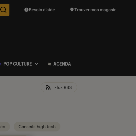
Besoin d’aide
Trouver mon magasin
Des suggestions de produits vont vous être proposées pendant vo
POP CULTURE
AGENDA
Flux RSS
déo
Conseils high tech