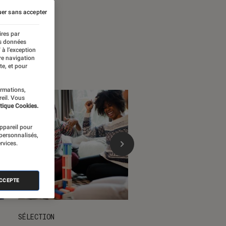
 temps forts
er sans accepter
ires par
es données
 à l’exception
re navigation
te, et pour
ormations,
reil. Vous
tique Cookies.
appareil pour
 personnalisés,
rvices.
ACCEPTE
SÉLECTION
DÉCRYPTAGE