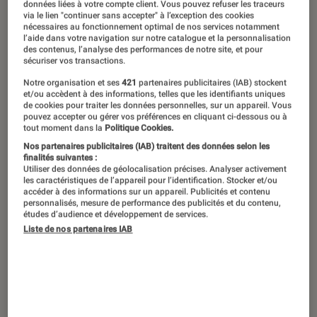
Traditionnellement, janvier est le mois
données liées à votre compte client. Vous pouvez refuser les traceurs
via le lien "continuer sans accepter" à l’exception des cookies
de la bande-dessinées dans toutes les
nécessaires au fonctionnement optimal de nos services notamment
l’aide dans votre navigation sur notre catalogue et la personnalisation
librairies. En exclusivité à la Fnac,
des contenus, l’analyse des performances de notre site, et pour
sécuriser vos transactions.
Yoann Vornière, auteur de la saga
Silence, présente une sélection de
Notre organisation et ses
421
partenaires publicitaires (IAB) stockent
et/ou accèdent à des informations, telles que les identifiants uniques
mangas. Découvrez les titres préférés
de cookies pour traiter les données personnelles, sur un appareil. Vous
pouvez accepter ou gérer vos préférences en cliquant ci-dessous ou à
de cet auteur.
tout moment dans la
Politique Cookies.
Nos partenaires publicitaires (IAB) traitent des données selon les
finalités suivantes :
Utiliser des données de géolocalisation précises. Analyser activement
Silence, Tome 2 – Yoann Vornière
les caractéristiques de l’appareil pour l’identification. Stocker et/ou
accéder à des informations sur un appareil. Publicités et contenu
(Kana)
personnalisés, mesure de performance des publicités et du contenu,
études d’audience et développement de services.
Yoann Vornière
est un mangaka français,
Liste de nos partenaires IAB
auteur du shônen
Silence
. Dépourvu de
lumière, le monde n’est plus ce qu’il était
autrefois et l’humanité est restreinte à vivre
sous terre.