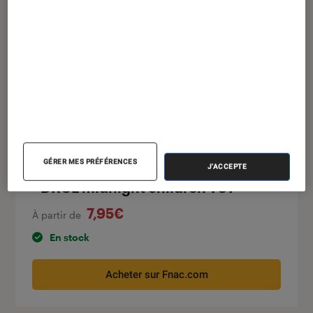
GÉRER MES PRÉFÉRENCES
J'ACCEPTE
#DRCL midnight children T01
7,95€
À partir de
En stock
Acheter sur Fnac.com