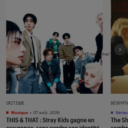
l'Éclaireur fnac">
CRITIQUE
DÉCRYPT
Musique
•
07 août. 2026
Séries
THIS & THAT
: Stray Kids gagne en
The S
assurance, sans perdre son identité
sombr