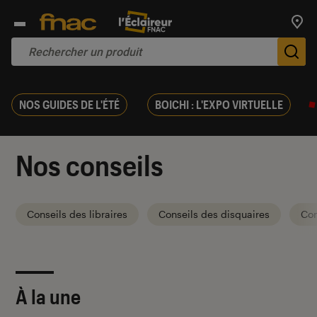
Trouv
De
NOS GUIDES DE L'ÉTÉ
BOICHI : L'EXPO VIRTUELLE
Nos conseils
Conseils des libraires
Conseils des disquaires
Con
À la une