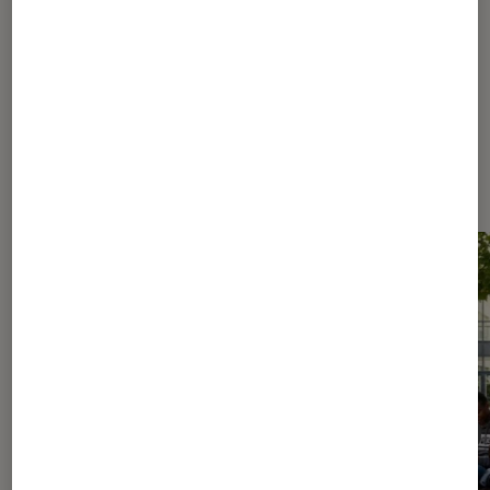
291
292
...
680
870
...
1080
Les plus lus dans Nos conseils