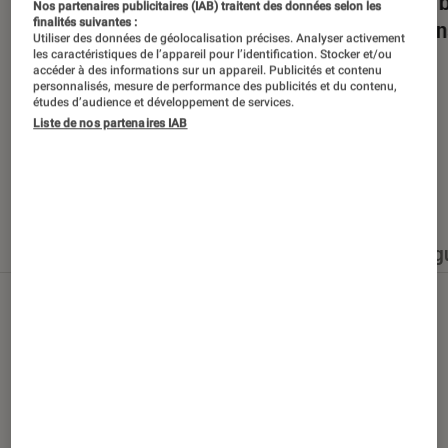
Dans la bulle… avec Gaëtan Roussel
Nuits 
Nos partenaires publicitaires (IAB) traitent des données selon les
finalités suivantes :
romans
Utiliser des données de géolocalisation précises. Analyser activement
les caractéristiques de l’appareil pour l’identification. Stocker et/ou
accéder à des informations sur un appareil. Publicités et contenu
personnalisés, mesure de performance des publicités et du contenu,
études d’audience et développement de services.
Liste de nos partenaires IAB
Nos derniers contenus
Tout
Articles
Événéments
Sélections et g