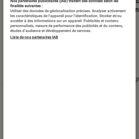
Dans la bulle… avec Gaëtan Roussel
Nuits 
Nos partenaires publicitaires (IAB) traitent des données selon les
finalités suivantes :
romans
Utiliser des données de géolocalisation précises. Analyser activement
les caractéristiques de l’appareil pour l’identification. Stocker et/ou
accéder à des informations sur un appareil. Publicités et contenu
personnalisés, mesure de performance des publicités et du contenu,
études d’audience et développement de services.
Liste de nos partenaires IAB
Nos derniers contenus
Tout
Articles
Événéments
Sélections et g