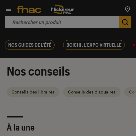
Trouv
De
NOS GUIDES DE L'ÉTÉ
BOICHI : L'EXPO VIRTUELLE
Nos conseils
Conseils des libraires
Conseils des disquaires
Con
À la une