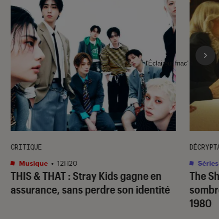
l'Éclaireur fnac">
CRITIQUE
DÉCRYPT
Musique
•
12H20
Séries
THIS & THAT
: Stray Kids gagne en
The S
assurance, sans perdre son identité
sombr
1980