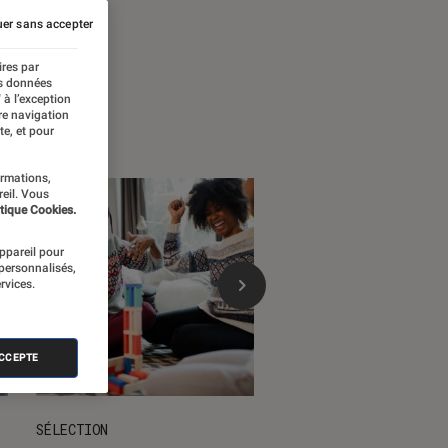
 temps forts
er sans accepter
ires par
es données
 à l’exception
re navigation
te, et pour
ormations,
reil. Vous
tique Cookies.
appareil pour
 personnalisés,
rvices.
ACCEPTE
SÉLECTION
DÉCRYPTAGE