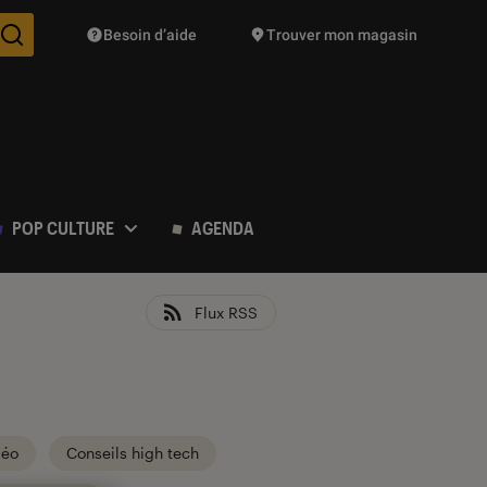
Besoin d’aide
Trouver mon magasin
Des suggestions de produits vont vous être proposées pendant vo
POP CULTURE
AGENDA
Flux RSS
déo
Conseils high tech