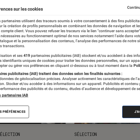
ts loisirs
L'univers des enfants
Idées cadeaux
Nos
Continu
rences sur les cookies
 partenaires utilisent des traceurs soumis à votre consentement à des fins publicita
r la création de profils personnalisés en combinant les données de navigation et l
e compte client. Vous pouvez refuser les traceurs via le lien "continuer sans accepter"
 nécessaires au fonctionnement optimal de nos services notamment l’aide dans vot
atalogue et la personnalisation des contenus, l’analyse des performances de notre si
s transactions.
isation et ses
419
partenaires publicitaires (IAB) stockent et/ou accèdent à des inf
es identifiants uniques de cookies pour traiter les données personnelles, sur un appa
pter ou gérer vos préférences en cliquant ci-dessous ou à tout moment dans la
Poli
res publicitaires (IAB) traitent des données selon les finalités suivantes :
 données de géolocalisation précises. Analyser activement les caractéristiques de l’
tion. Stocker et/ou accéder à des informations sur un appareil. Publicités et contenu
erformance des publicités et du contenu, études d’audience et développement de se
s partenaires IAB
S PRÉFÉRENCES
J'
ÉLECTION
SÉLECTION