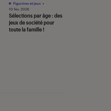
Figurines et jeux
•
Livres / BD
•
01 juin 
Comment télécha
10 fév. 2026
Sélections par âge : des
mon ebook sur
jeux de société pour
fnac.com et le lire
toute la famille !
liseuse Kobo By F