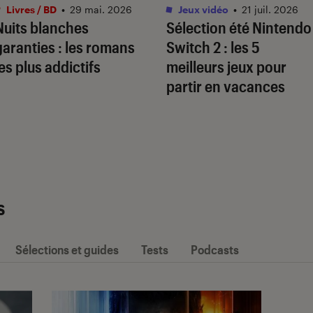
Livres / BD
•
29 mai. 2026
Jeux vidéo
•
21 juil. 2026
Nuits blanches
Sélection été Nintendo
garanties : les romans
Switch 2 : les 5
les plus addictifs
meilleurs jeux pour
partir en vacances
s
Sélections et guides
Tests
Podcasts