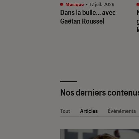
tphones
•
16 juil. 2026
Musique
•
17 juil. 2026
aille de l’IA
Dans la bulle… avec
e : Apple
Gaëtan Roussel
ligence vs. Galaxy
. Google Gemini
Nos derniers contenu
Tout
Articles
Événéments