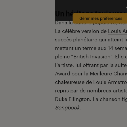
Un héritage toujours 
Gérer mes préférences
Dans la culture populaire,
Hel
La célèbre version de
Louis A
succès planétaire qui atteint 
mettant un terme aux 14 sema
pleine “British Invasion”. Elle
l’artiste, lui offrant par la s
Award pour la Meilleure Chanso
chaleureuse de
Louis Armstr
repris par de nombreux artistes
Duke Ellington. La chanson fi
Songbook
.