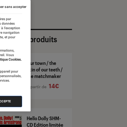
er sans accepter
ires par
es données
 à l’exception
re navigation
ection de produits
te, et pour
ormations,
reil. Vous
tique Cookies.
Our town / the
skin of our teeth /
appareil pour
the matchmaker
 personnalisés,
rvices.
14€
À partir de
ACCEPTE
Hello Dolly SHM-
CD Edition limitée