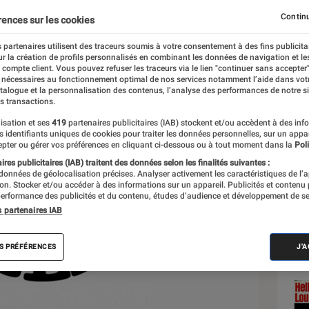
Continu
rences sur les cookies
 partenaires utilisent des traceurs soumis à votre consentement à des fins publicita
r la création de profils personnalisés en combinant les données de navigation et l
e compte client. Vous pouvez refuser les traceurs via le lien "continuer sans accepter"
 nécessaires au fonctionnement optimal de nos services notamment l’aide dans vot
Sél
atalogue et la personnalisation des contenus, l’analyse des performances de notre si
s transactions.
isation et ses
419
partenaires publicitaires (IAB) stockent et/ou accèdent à des inf
es identifiants uniques de cookies pour traiter les données personnelles, sur un appa
pter ou gérer vos préférences en cliquant ci-dessous ou à tout moment dans la
Poli
res publicitaires (IAB) traitent des données selon les finalités suivantes :
 données de géolocalisation précises. Analyser activement les caractéristiques de l’
tion. Stocker et/ou accéder à des informations sur un appareil. Publicités et contenu
erformance des publicités et du contenu, études d’audience et développement de se
s partenaires IAB
S PRÉFÉRENCES
J'