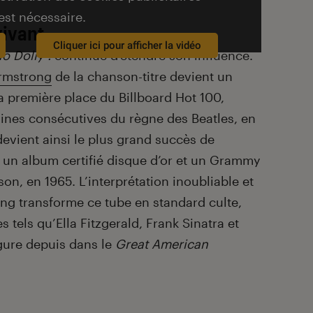
est nécessaire.
vivant
Cliquer ici pour afficher la vidéo
lo Dolly !
continue d’étendre son influence.
rmstrong
de la chanson-titre devient un
la première place du Billboard Hot 100,
ines consécutives du règne des Beatles, en
 devient ainsi le plus grand succès de
uite un album certifié disque d’or et un Grammy
n, en 1965. L’interprétation inoubliable et
ong
transforme ce tube en standard culte,
 tels qu’Ella Fitzgerald, Frank Sinatra et
gure depuis dans le
Great American