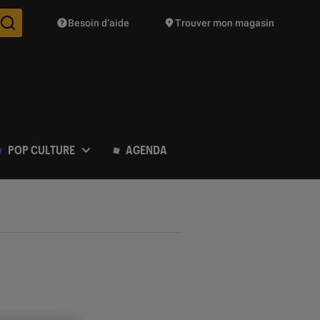
Besoin d’aide
Trouver mon magasin
Des suggestions de produits vont vous être proposées pendant vo
POP CULTURE
AGENDA