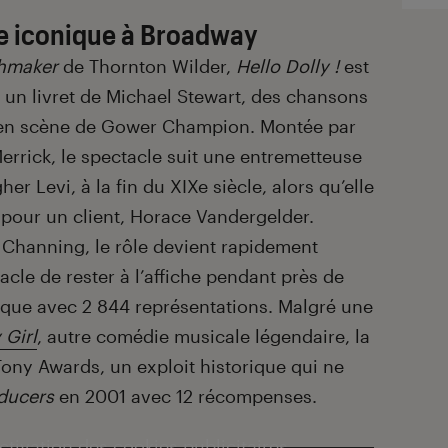
e iconique à Broadway
hmaker
de Thornton Wilder,
Hello Dolly !
est
 un livret de Michael Stewart, des chansons
 en scène de Gower Champion. Montée par
errick, le spectacle suit une entremetteuse
her Levi, à la fin du XIX
e
siècle, alors qu’elle
 pour un client, Horace Vandergelder.
l Channing, le rôle devient rapidement
cle de rester à l’affiche pendant près de
oque avec 2 844 représentations. Malgré une
 Girl
, autre comédie musicale légendaire, la
Tony Awards, un exploit historique qui ne
ducers
en 2001 avec 12 récompenses.
activation des cookies publicitaires