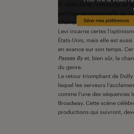
Si
Hello Dolly !
remporte un tel
partition exceptionnelle de J
Gérer mes préférences
Champion. En outre, le person
Levi incarne certes l’optimism
États-Unis, mais elle est auss
en avance sur son temps. Ce
Passes By
et, bien sûr, la ch
du genre.
Le retour triomphant de Doll
lequel les serveurs l’acclame
comme l’une des séquences le
Broadway. Cette scène célèbre
productions qui suivront, dev