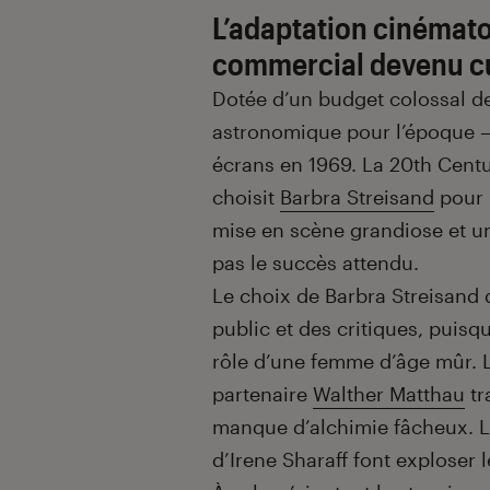
L’adaptation cinémat
commercial devenu c
Dotée d’un budget colossal d
astronomique pour l’époque —
écrans en 1969. La 20
th
Centu
choisit
Barbra Streisand
pour i
mise en scène grandiose et un 
pas le succès attendu.
Le choix de Barbra Streisand da
public et des critiques, puisqu
rôle d’une femme d’âge mûr. Le
partenaire
Walther Matthau
tr
manque d’alchimie fâcheux. L
d’Irene Sharaff font exploser l