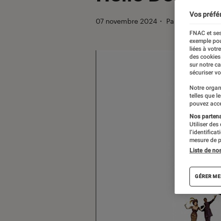
Vos préfé
07 novembre 2024
・
Par
Lucie
FNAC et ses
exemple pou
liées à votr
des cookies
sur notre c
sécuriser vo
Notre organ
telles que l
pouvez acce
Nos partenai
Utiliser des
l’identifica
mesure de p
Liste de no
GÉRER ME