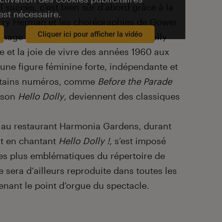
 succès, c’est bien sûr d’abord grâce à la
est nécessaire.
erry Herman et les chorégraphies de Gower
Cliquer ici pour afficher la vidéo
nage principal soulève les foules. Dolly
e et la joie de vivre des années 1960 aux
i une figure féminine forte, indépendante et
rtains numéros, comme
Before the Parade
anson
Hello Dolly
, deviennent des classiques
y au restaurant Harmonia Gardens, durant
nt en chantant
Hello Dolly !
, s’est imposé
s plus emblématiques du répertoire de
 sera d’ailleurs reproduite dans toutes les
enant le point d’orgue du spectacle.