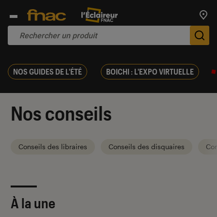
Trouv
De
NOS GUIDES DE L'ÉTÉ
BOICHI : L'EXPO VIRTUELLE
Nos conseils
Conseils des libraires
Conseils des disquaires
Con
À la une