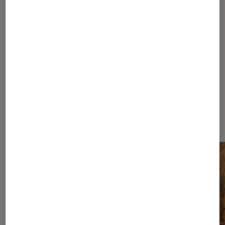
1
...
90
...
176
177
178
179
180
...
190
195
205
230
280
380
580
980
...
1467
Les plus lus dans Nos conseils