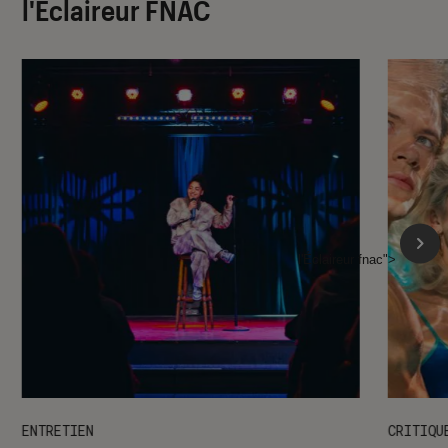
l'Éclaireur FNAC
l'Éclaireur fnac">
ENTRETIEN
CRITIQU