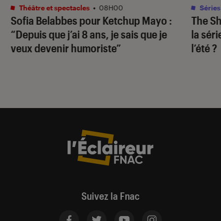
Théâtre et spectacles
•
08H00
Séries
Sofia Belabbes pour
Ketchup Mayo
:
The S
“Depuis que j’ai 8 ans, je sais que je
la sér
veux devenir humoriste”
l’été ?
Suivez la Fnac