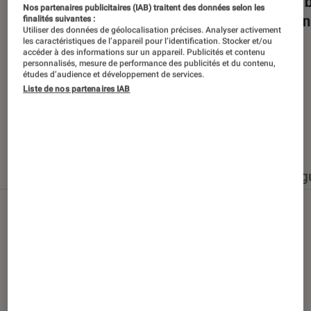
Dans la bulle… avec Gaëtan Roussel
Nuits 
Nos partenaires publicitaires (IAB) traitent des données selon les
romans
finalités suivantes :
Utiliser des données de géolocalisation précises. Analyser activement
les caractéristiques de l’appareil pour l’identification. Stocker et/ou
accéder à des informations sur un appareil. Publicités et contenu
personnalisés, mesure de performance des publicités et du contenu,
études d’audience et développement de services.
Liste de nos partenaires IAB
Nos derniers contenus
Tout
Articles
Événéments
Sélections et g