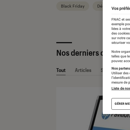
Black Friday
Départ en vacan
Vos préfé
FNAC et ses
exemple pou
liées à votr
des cookies
sur notre c
sécuriser vo
Nos derniers contenu
Notre organ
telles que l
pouvez acce
Nos partenai
Tout
Articles
Sélections et
Utiliser des
l’identifica
mesure de p
Liste de no
GÉRER ME