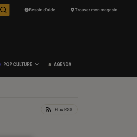
Besoin d’aide
Trouver mon magasin
Des suggestions de produits vont vous être proposées pendant vo
POP CULTURE
AGENDA
Flux RSS