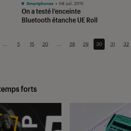
Smartphones
•
08 juil. 2015
On a testé l’enceinte
Bluetooth étanche UE Roll
...
5
15
20
...
28
29
30
31
32
temps forts