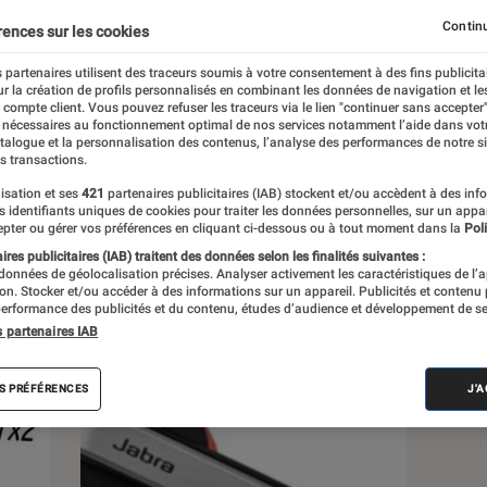
ces
Noël
Rentrée littéraire
Une rentrée facile
Continu
rences sur les cookies
 partenaires utilisent des traceurs soumis à votre consentement à des fins publicita
r la création de profils personnalisés en combinant les données de navigation et l
e compte client. Vous pouvez refuser les traceurs via le lien "continuer sans accepter"
 nécessaires au fonctionnement optimal de nos services notamment l’aide dans vot
atalogue et la personnalisation des contenus, l’analyse des performances de notre si
s transactions.
s
isation et ses
421
partenaires publicitaires (IAB) stockent et/ou accèdent à des inf
es identifiants uniques de cookies pour traiter les données personnelles, sur un appa
pter ou gérer vos préférences en cliquant ci-dessous ou à tout moment dans la
Poli
res publicitaires (IAB) traitent des données selon les finalités suivantes :
 guides
Tests
 données de géolocalisation précises. Analyser activement les caractéristiques de l’
tion. Stocker et/ou accéder à des informations sur un appareil. Publicités et contenu
erformance des publicités et du contenu, études d’audience et développement de se
s partenaires IAB
S PRÉFÉRENCES
J'