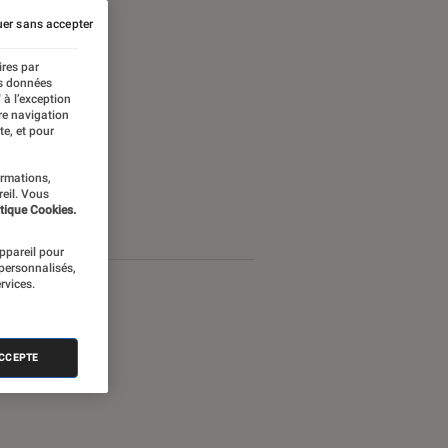
er sans accepter
ires par
es données
 à l’exception
re navigation
te, et pour
ormations,
reil. Vous
tique Cookies.
appareil pour
 personnalisés,
rvices.
ACCEPTE