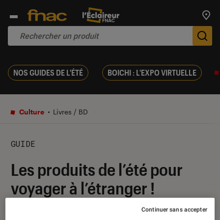
Trouv
De
NOS GUIDES DE L'ÉTÉ
BOICHI : L'EXPO VIRTUELLE
Culture
Livres / BD
GUIDE
Les produits de l’été pour
voyager à l’étranger !
Continuer sans accepter
08 juillet 2015
・
Par
Yasmina