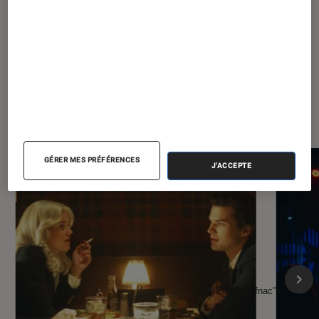
À la une de
VOIR TOUT
l'Éclaireur FNAC
GÉRER MES PRÉFÉRENCES
J'ACCEPTE
l'Éclaireur fnac">