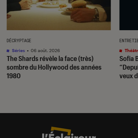
DÉCRYPTAGE
ENTRETI
Séries
•
06 août. 2026
Théâtr
The Shards
révèle la face (très)
Sofia 
sombre du Hollywood des années
“Depuis
1980
veux d