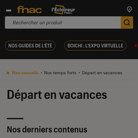
Trouv
De
NOS GUIDES DE L'ÉTÉ
BOICHI : L'EXPO VIRTUELLE
Nos conseils
Nos temps forts
Départ en vacances
Départ en vacances
Nos derniers contenus