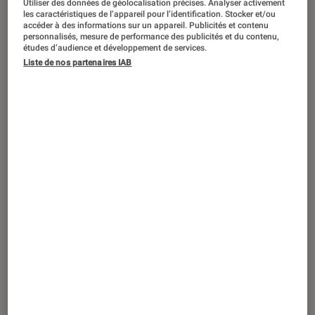
Utiliser des données de géolocalisation précises. Analyser activement
les caractéristiques de l’appareil pour l’identification. Stocker et/ou
accéder à des informations sur un appareil. Publicités et contenu
personnalisés, mesure de performance des publicités et du contenu,
études d’audience et développement de services.
SÉLECTION
Liste de nos partenaires IAB
Son
•
03 juil. 2026
Enceintes Bluetooth étanches : quel
modèle choisir pour la plage en 2026 ?