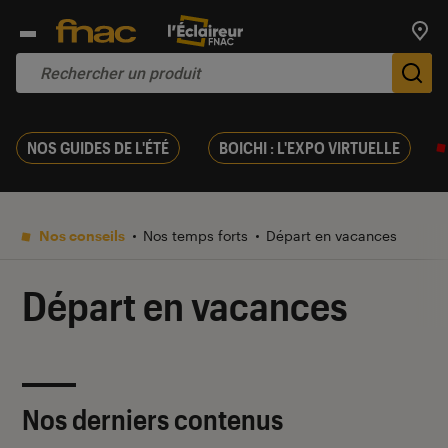
Trouv
De
NOS GUIDES DE L'ÉTÉ
BOICHI : L'EXPO VIRTUELLE
Nos conseils
Nos temps forts
Départ en vacances
Départ en vacances
Nos derniers contenus