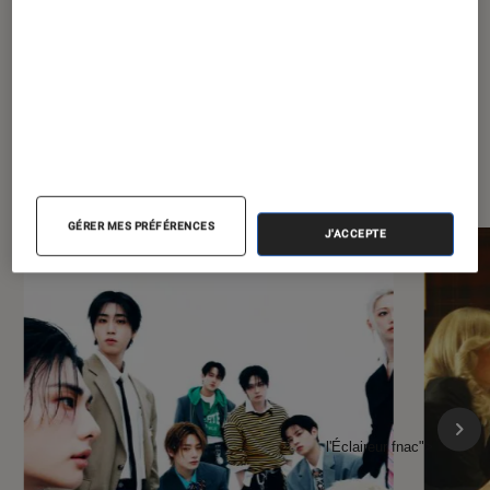
À la une de
VOIR TOUT
l'Éclaireur FNAC
GÉRER MES PRÉFÉRENCES
J'ACCEPTE
l'Éclaireur fnac">