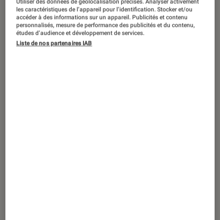
Utiliser des données de géolocalisation précises. Analyser activement
les caractéristiques de l’appareil pour l’identification. Stocker et/ou
accéder à des informations sur un appareil. Publicités et contenu
personnalisés, mesure de performance des publicités et du contenu,
études d’audience et développement de services.
SÉLECTION
Liste de nos partenaires IAB
Smartphones
•
31 août. 2023
10 casques à moins de 100 euros