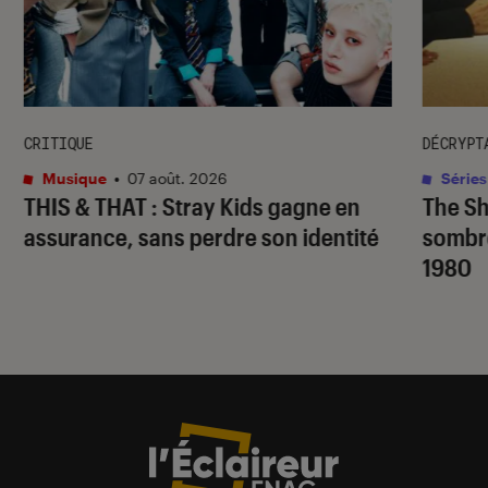
CRITIQUE
DÉCRYPT
Musique
•
07 août. 2026
Séries
THIS & THAT
: Stray Kids gagne en
The S
assurance, sans perdre son identité
sombr
1980