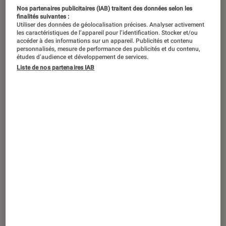
Dans la touffeur d’une tente ou un
Nos partenaires publicitaires (IAB) traitent des données selon les
mobil-home en camping à deux pas
finalités suivantes :
Utiliser des données de géolocalisation précises. Analyser activement
de l’océan, lové dans la fraîcheur d’un
les caractéristiques de l’appareil pour l’identification. Stocker et/ou
accéder à des informations sur un appareil. Publicités et contenu
chalet montagnard ou le confort d’un
personnalisés, mesure de performance des publicités et du contenu,
études d’audience et développement de services.
studio cabine en bord de mer, les
Liste de nos partenaires IAB
vacances nécessitent toujours une
bande-son pour laisser des souvenirs
impérissables ! Pour que la qualité
sonore embellissent votre séjour, voici
notre top 5 des enceintes sans fil à
emporter avec vous.
JBL GO 3
La petite
JBL GO 3
accompagne parfaitement
son propriétaire, qu’il soit sportif, baroudeur et