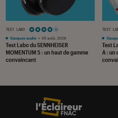
TEST LABO
TEST LA
Noté 4 étoiles sur 5
Casques audio
•
05 août. 2026
Casqu
Test Labo du SENNHEISER
Test 
MOMENTUM 5 : un haut de gamme
A : un
convaincant
conva