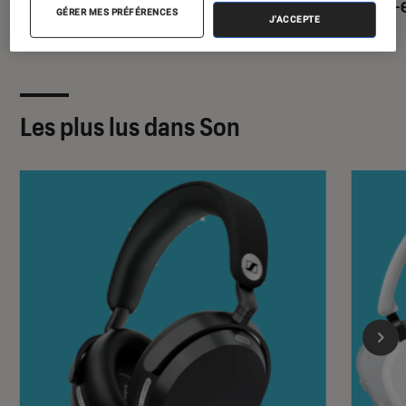
open-
GÉRER MES PRÉFÉRENCES
J'ACCEPTE
Les plus lus dans Son