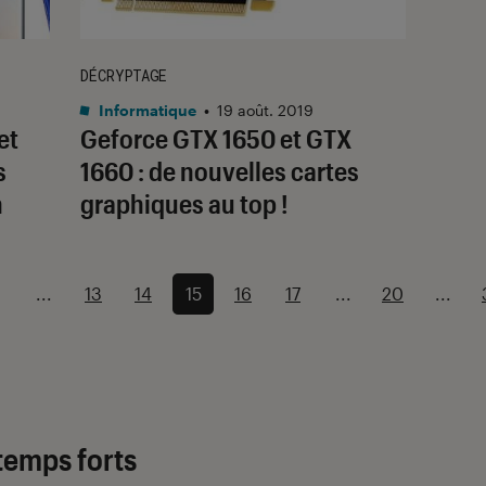
DÉCRYPTAGE
Informatique
•
19 août. 2019
et
Geforce GTX 1650 et GTX
s
1660 : de nouvelles cartes
n
graphiques au top !
...
13
14
15
16
17
...
20
...
temps forts