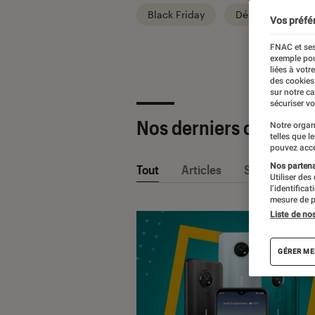
Black Friday
Départ en vacan
Vos préfé
FNAC et ses
exemple pou
liées à votr
des cookies
sur notre c
sécuriser vo
Nos derniers contenu
Notre organ
telles que l
pouvez acce
Nos partenai
Tout
Articles
Sélections et
Utiliser des
l’identifica
mesure de p
Liste de no
GÉRER ME