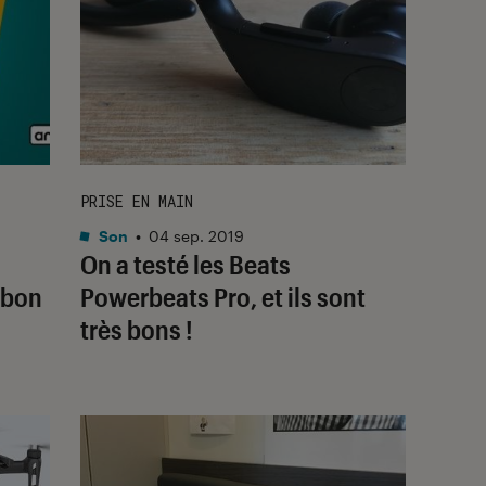
PRISE EN MAIN
Son
•
04 sep. 2019
On a testé les Beats
 bon
Powerbeats Pro, et ils sont
très bons !