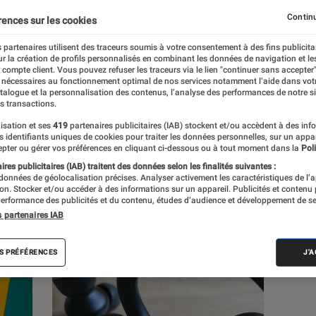
ces
Noël
Rentrée littéraire
Une rentrée facile
Continu
rences sur les cookies
 partenaires utilisent des traceurs soumis à votre consentement à des fins publicita
r la création de profils personnalisés en combinant les données de navigation et l
e compte client. Vous pouvez refuser les traceurs via le lien "continuer sans accepter"
 nécessaires au fonctionnement optimal de nos services notamment l’aide dans vot
atalogue et la personnalisation des contenus, l’analyse des performances de notre si
s transactions.
s
isation et ses
419
partenaires publicitaires (IAB) stockent et/ou accèdent à des inf
es identifiants uniques de cookies pour traiter les données personnelles, sur un appa
pter ou gérer vos préférences en cliquant ci-dessous ou à tout moment dans la
Poli
res publicitaires (IAB) traitent des données selon les finalités suivantes :
 guides
Tests
 données de géolocalisation précises. Analyser activement les caractéristiques de l’
tion. Stocker et/ou accéder à des informations sur un appareil. Publicités et contenu
erformance des publicités et du contenu, études d’audience et développement de se
s partenaires IAB
S PRÉFÉRENCES
J'