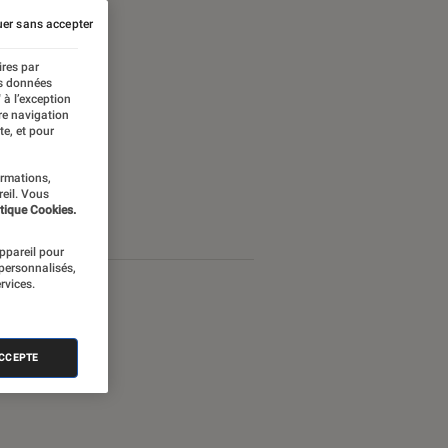
er sans accepter
ires par
es données
 à l’exception
re navigation
te, et pour
ormations,
reil. Vous
tique Cookies.
appareil pour
 personnalisés,
rvices.
ACCEPTE