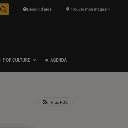
Besoin d’aide
Trouver mon magasin
Des suggestions de produits vont vous être proposées pendant vo
POP CULTURE
AGENDA
Flux RSS