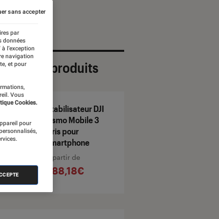
er sans accepter
ires par
es données
 à l’exception
re navigation
ection de produits
te, et pour
ormations,
reil. Vous
tique Cookies.
Stabilisateur DJI
Osmo Mobile 3
appareil pour
Gris pour
 personnalisés,
rvices.
smartphone
À partir de
288,18€
ACCEPTE