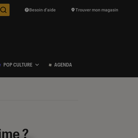
Besoin d’aide
Trouver mon magasin
Des suggestions de produits vont vous être proposées pendant vo
POP CULTURE
AGENDA
time ?