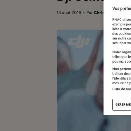
Vos préfé
13 août 2019
・
Par
Christian Ferreol
FNAC et ses
exemple pou
liées à votr
des cookies
sur notre c
sécuriser vo
Notre organ
telles que l
pouvez acce
Nos partenai
Utiliser des
l’identifica
mesure de p
Liste de no
GÉRER ME