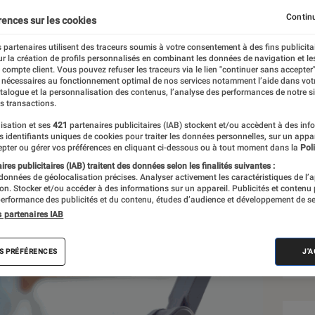
Continu
rences sur les cookies
 partenaires utilisent des traceurs soumis à votre consentement à des fins publicita
r la création de profils personnalisés en combinant les données de navigation et l
e compte client. Vous pouvez refuser les traceurs via le lien "continuer sans accepter"
 nécessaires au fonctionnement optimal de nos services notamment l’aide dans vot
Sél
atalogue et la personnalisation des contenus, l’analyse des performances de notre si
s transactions.
isation et ses
421
partenaires publicitaires (IAB) stockent et/ou accèdent à des inf
es identifiants uniques de cookies pour traiter les données personnelles, sur un appa
pter ou gérer vos préférences en cliquant ci-dessous ou à tout moment dans la
Poli
res publicitaires (IAB) traitent des données selon les finalités suivantes :
 données de géolocalisation précises. Analyser activement les caractéristiques de l’
tion. Stocker et/ou accéder à des informations sur un appareil. Publicités et contenu
erformance des publicités et du contenu, études d’audience et développement de se
s partenaires IAB
S PRÉFÉRENCES
J'