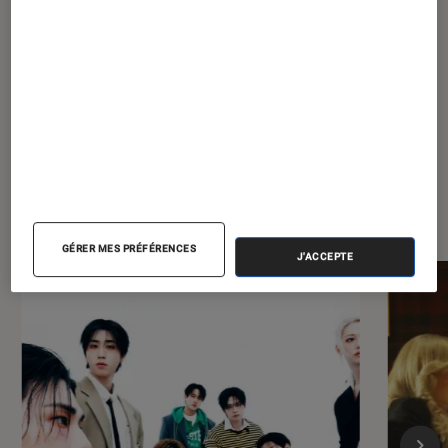
?
bruit
À la une de
VOIR TOUT
l'Éclaireur FNAC
GÉRER MES PRÉFÉRENCES
J'ACCEPTE