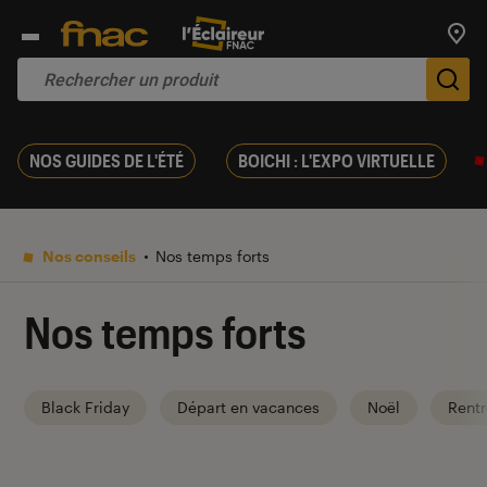
Trouv
De
NOS GUIDES DE L'ÉTÉ
BOICHI : L'EXPO VIRTUELLE
Nos conseils
Nos temps forts
Nos temps forts
Black Friday
Départ en vacances
Noël
Rentr