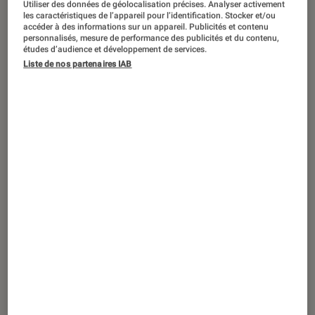
Utiliser des données de géolocalisation précises. Analyser activement
les caractéristiques de l’appareil pour l’identification. Stocker et/ou
accéder à des informations sur un appareil. Publicités et contenu
personnalisés, mesure de performance des publicités et du contenu,
études d’audience et développement de services.
Liste de nos partenaires IAB
PRISE EN MAIN
Gaming
•
18 fév. 2019
On a testé l’Alienware M15 : la puissance
à l’état brut