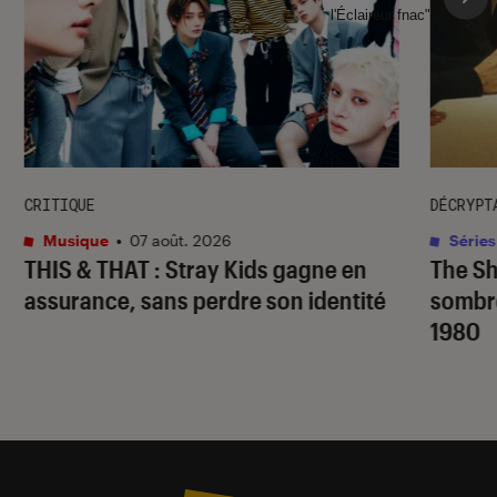
l'Éclaireur fnac">
CRITIQUE
DÉCRYPT
Musique
•
07 août. 2026
Séries
THIS & THAT
: Stray Kids gagne en
The S
assurance, sans perdre son identité
sombr
1980