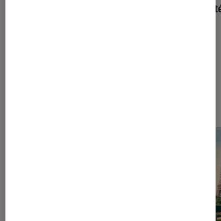
l’événement pop-culture à ne pas
de l’ét
manquer
Sponsorisé par Hasbro
Les plus lus dans Figurines et jeux