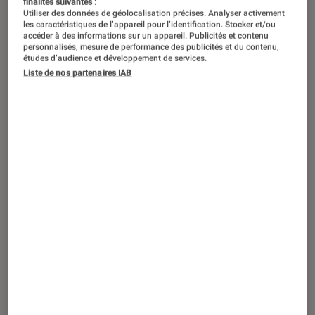
finalités suivantes :
Utiliser des données de géolocalisation précises. Analyser activement
les caractéristiques de l’appareil pour l’identification. Stocker et/ou
Ça y est, c’est les vacances. Si avez
accéder à des informations sur un appareil. Publicités et contenu
trois semaines de congés, pendant au
personnalisés, mesure de performance des publicités et du contenu,
études d’audience et développement de services.
moins 5 semaines, votre tout-petit,
Liste de nos partenaires IAB
petit, ou presque grand, va aller en
centre de loisir. Et peut-être aussi,
chez Papi et Mamie. Ils sont ravis,
c’est certain, mais il va falloir les
occuper. Partons du postulat qu’il va
faire beau, et laissez-vous guider dans
ma liste non-exhaustive de livres
d’activités pour tous. L’été sera beau !
Introduction
Ça y est, c’est les vacances ! Vous, vous avez