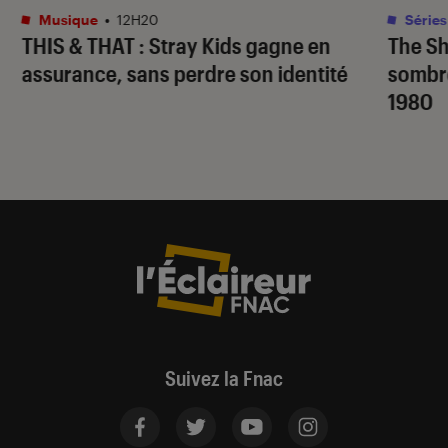
Musique
•
12H20
Séries
THIS & THAT
: Stray Kids gagne en
The S
assurance, sans perdre son identité
sombr
1980
Suivez la Fnac