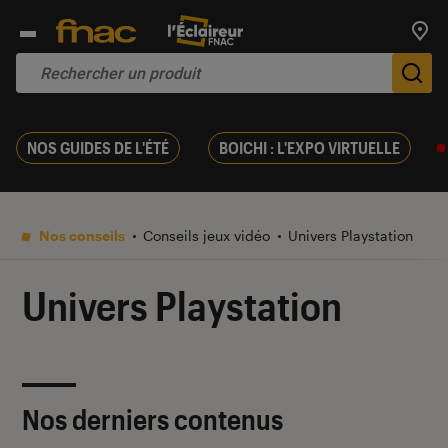
Trouv
De
NOS GUIDES DE L'ÉTÉ
BOICHI : L'EXPO VIRTUELLE
Nos conseils
Conseils jeux vidéo
Univers Playstation
Univers Playstation
Nos derniers contenus