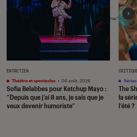
l'Éclaireur fnac">
ENTRETIEN
CRITIQU
Théâtre et spectacles
•
06 août. 2026
Séries
Sofia Belabbes pour
Ketchup Mayo
:
The S
“Depuis que j’ai 8 ans, je sais que je
la sér
veux devenir humoriste”
l’été ?