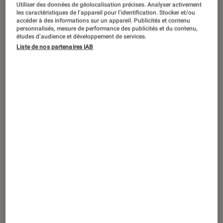
Utiliser des données de géolocalisation précises. Analyser activement
les caractéristiques de l’appareil pour l’identification. Stocker et/ou
accéder à des informations sur un appareil. Publicités et contenu
personnalisés, mesure de performance des publicités et du contenu,
études d’audience et développement de services.
ACTU
Liste de nos partenaires IAB
Jeux vidéo
•
18 août. 2020
EA Sports UFC 4 : le jeu de MMA revient
sur PS4 et Xbox One