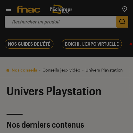
Trouv
De
NOS GUIDES DE L'ÉTÉ
BOICHI : L'EXPO VIRTUELLE
Nos conseils
Conseils jeux vidéo
Univers Playstation
Univers Playstation
Nos derniers contenus