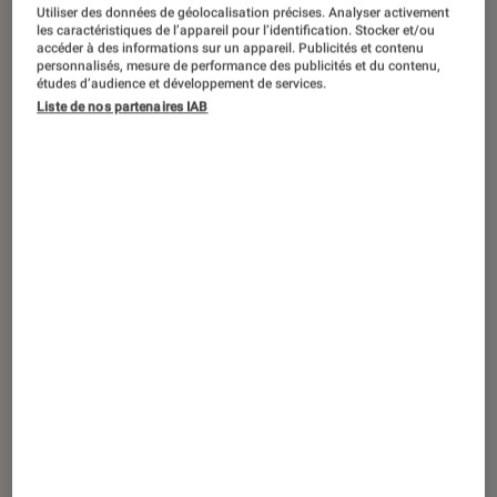
Utiliser des données de géolocalisation précises. Analyser activement
les caractéristiques de l’appareil pour l’identification. Stocker et/ou
accéder à des informations sur un appareil. Publicités et contenu
personnalisés, mesure de performance des publicités et du contenu,
études d’audience et développement de services.
ACTU
Liste de nos partenaires IAB
Jeux vidéo
•
21 sep. 2020
Sackboy : A Big Adventure, le spinoff de
Little Big Planet débarque sur PS5