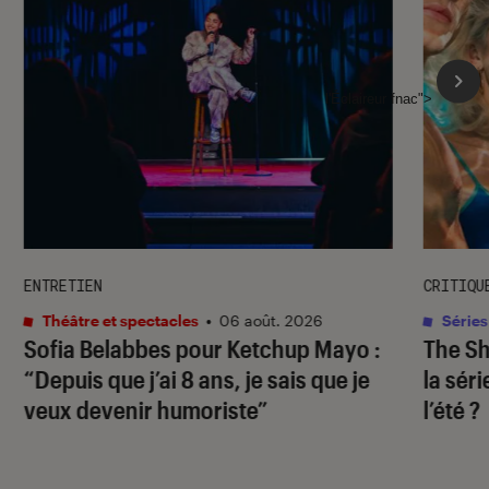
l'Éclaireur fnac">
ENTRETIEN
CRITIQU
Théâtre et spectacles
•
06 août. 2026
Séries
Sofia Belabbes pour
Ketchup Mayo
:
The S
“Depuis que j’ai 8 ans, je sais que je
la sér
veux devenir humoriste”
l’été ?