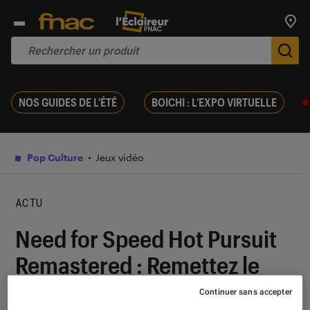
Trouv
De
NOS GUIDES DE L'ÉTÉ
BOICHI : L'EXPO VIRTUELLE
Pop Culture
Jeux vidéo
ACTU
Need for Speed Hot Pursuit
Remastered : Remettez le
contact 10 ans plus tard
Continuer sans accepter