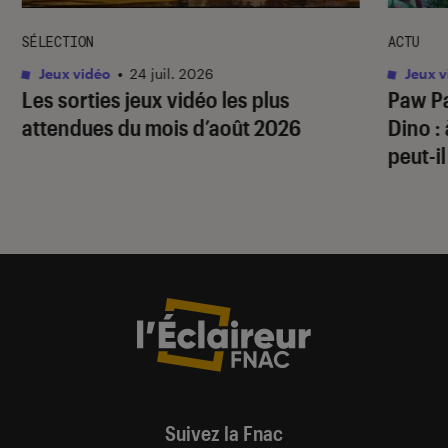
SÉLECTION
ACTU
Jeux vidéo
•
24 juil. 2026
Jeux v
Les sorties jeux vidéo les plus
Paw Pa
attendues du mois d’août 2026
Dino
:
peut-il
Suivez la Fnac