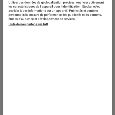
Utiliser des données de géolocalisation précises. Analyser activement
les caractéristiques de l’appareil pour l’identification. Stocker et/ou
accéder à des informations sur un appareil. Publicités et contenu
personnalisés, mesure de performance des publicités et du contenu,
études d’audience et développement de services.
ACTU
Liste de nos partenaires IAB
Jeux vidéo
•
22 jan. 2019
MadBox : de la concurrence pour la PS5
et la XBOX ?