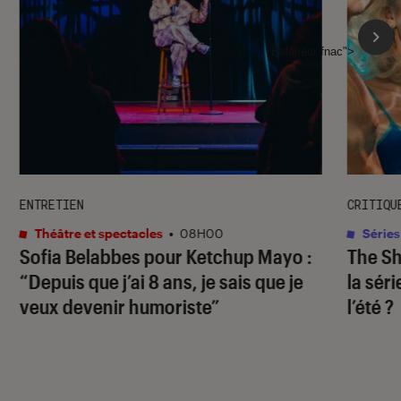
l'Éclaireur fnac">
ENTRETIEN
CRITIQU
Théâtre et spectacles
•
08H00
Séries
Sofia Belabbes pour
Ketchup Mayo
:
The S
“Depuis que j’ai 8 ans, je sais que je
la sér
veux devenir humoriste”
l’été ?