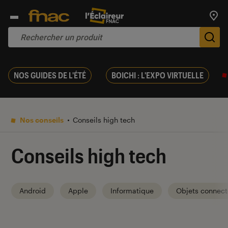
Trouv
De
NOS GUIDES DE L'ÉTÉ
BOICHI : L'EXPO VIRTUELLE
Nos conseils
Conseils high tech
Conseils high tech
Android
Apple
Informatique
Objets connect