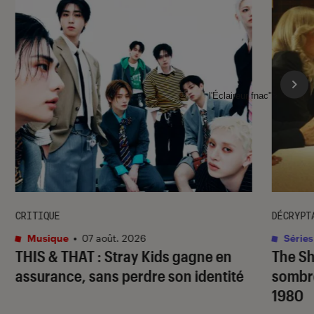
l'Éclaireur fnac">
CRITIQUE
DÉCRYPT
Musique
•
07 août. 2026
Séries
THIS & THAT
: Stray Kids gagne en
The S
assurance, sans perdre son identité
sombr
1980