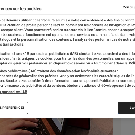
iable, le ThinkPad X1 Fol
Continu
rences sur les cookies
 partenaires utilisent des traceurs soumis à votre consentement à des fins publicita
r la création de profils personnalisés en combinant les données de navigation et l
l
e compte client. Vous pouvez refuser les traceurs via le lien "continuer sans accepter"
 nécessaires au fonctionnement optimal de nos services notamment l’aide dans vot
atalogue et la personnalisation des contenus, l’analyse des performances de notre si
s transactions.
isation et ses
419
partenaires publicitaires (IAB) stockent et/ou accèdent à des inf
Sél
es identifiants uniques de cookies pour traiter les données personnelles, sur un appa
pter ou gérer vos préférences en cliquant ci-dessous ou à tout moment dans la
Poli
res publicitaires (IAB) traitent des données selon les finalités suivantes :
 données de géolocalisation précises. Analyser activement les caractéristiques de l’
tion. Stocker et/ou accéder à des informations sur un appareil. Publicités et contenu
erformance des publicités et du contenu, études d’audience et développement de se
s partenaires IAB
S PRÉFÉRENCES
J'