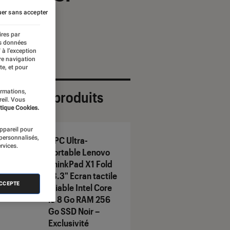
d
er sans accepter
ires par
es données
 à l’exception
re navigation
te, et pour
ormations,
ection de produits
reil. Vous
tique Cookies.
appareil pour
 personnalisés,
PC Ultra-
rvices.
Portable Lenovo
ThinkPad X1 Fold
13.3" Ecran tactile
ACCEPTE
pliable Intel Core
i5 8 Go RAM 256
Go SSD Noir –
Exclusivité