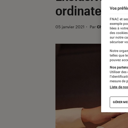
ordinateur pl
Vos préfé
FNAC et ses
exemple pou
05 janvier 2021
・
Par
Christian Ferreo
liées à votr
des cookies
sur notre c
sécuriser vo
Notre organ
telles que l
pouvez acce
Nos partenai
Utiliser des
l’identifica
mesure de p
Liste de no
GÉRER ME