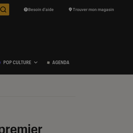
Besoin d’aide
Trouver mon magasin
Des suggestions de produits vont vous être proposées pendant vo
POP CULTURE
AGENDA
 premier