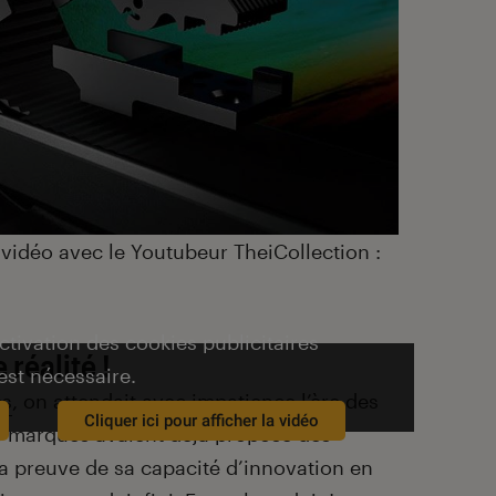
 vidéo avec le Youtubeur TheiCollection :
activation des cookies publicitaires
réalité !
est nécessaire.
es
, on attendait avec impatience l’ère des
Cliquer ici pour afficher la vidéo
rs marques avaient déjà proposé des
la preuve de sa capacité d’innovation en