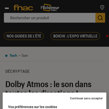
Trouv
De
NOS GUIDES DE L'ÉTÉ
BOICHI : L'EXPO VIRTUELLE
Tech
Son
DÉCRYPTAGE
Dolby Atmos : le son dans
toutes les directions !
Continuer sans accepter
05 mai 2017
・
Par
Yasmina
Vos préférences sur les cookies