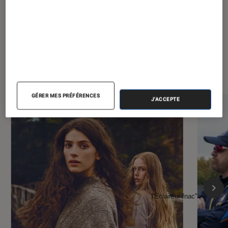
À la une de
VOIR TOUT
l'Éclaireur FNAC
GÉRER MES PRÉFÉRENCES
J'ACCEPTE
l'Éclaireur fnac">