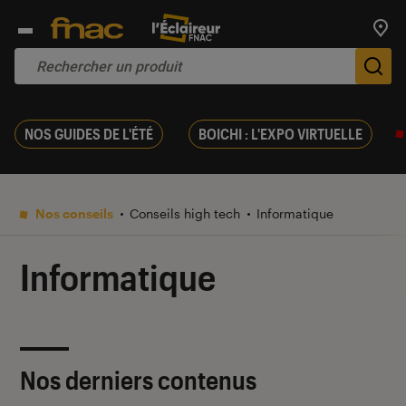
Trouv
De
NOS GUIDES DE L'ÉTÉ
BOICHI : L'EXPO VIRTUELLE
Nos conseils
Conseils high tech
Informatique
Informatique
Nos derniers contenus