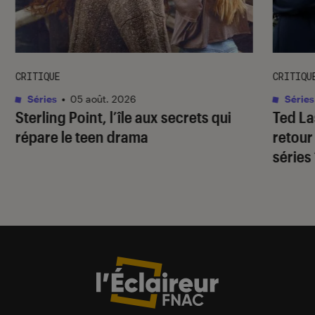
CRITIQUE
CRITIQU
Séries
•
05 août. 2026
Séries
Sterling Point
, l’île aux secrets qui
Ted L
répare le teen drama
retour
séries