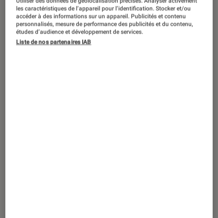
Utiliser des données de géolocalisation précises. Analyser activement
les caractéristiques de l’appareil pour l’identification. Stocker et/ou
accéder à des informations sur un appareil. Publicités et contenu
personnalisés, mesure de performance des publicités et du contenu,
études d’audience et développement de services.
DÉCRYPTAGE
Liste de nos partenaires IAB
Informatique
•
10 août. 2016
Acer Switch Alpha 12 : un PC 2-en-1
silencieux et performant !