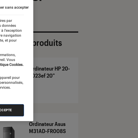
er sans accepter
ires par
es données
 à l’exception
re navigation
ection de produits
te, et pour
ormations,
reil. Vous
tique Cookies.
Ordinateur HP 20-
2023ef 20"
appareil pour
 personnalisés,
rvices.
ACCEPTE
Ordinateur Asus
M31AD-FR008S