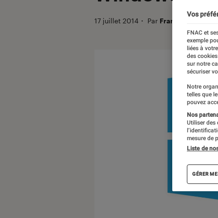
Vos préfé
17 juillet 2014
・
Par
Franck Scholz
FNAC et ses
exemple pou
liées à votr
des cookies
sur notre c
sécuriser vo
Notre organ
telles que l
pouvez acce
Nos partenai
Utiliser des
l’identifica
mesure de p
Liste de no
GÉRER ME