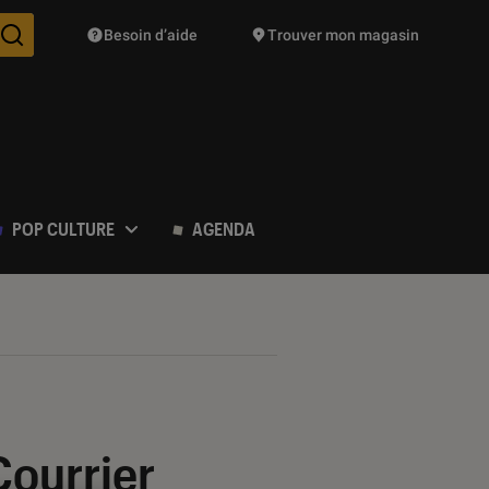
Besoin d’aide
Trouver mon magasin
Des suggestions de produits vont vous être proposées pendant vo
POP CULTURE
AGENDA
Courrier