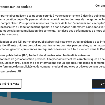
Continu
rences sur les cookies
 partenaires utilisent des traceurs soumis à votre consentement à des fins publicita
r la création de profils personnalisés en combinant les données de navigation et l
e compte client. Vous pouvez refuser les traceurs via le lien "continuer sans accepter"
 nécessaires au fonctionnement optimal de nos services notamment l’aide dans vot
Sél
atalogue et la personnalisation des contenus, l’analyse des performances de notre si
s transactions.
isation et ses
421
partenaires publicitaires (IAB) stockent et/ou accèdent à des inf
es identifiants uniques de cookies pour traiter les données personnelles, sur un appa
pter ou gérer vos préférences en cliquant ci-dessous ou à tout moment dans la
Poli
res publicitaires (IAB) traitent des données selon les finalités suivantes :
 données de géolocalisation précises. Analyser activement les caractéristiques de l’
tion. Stocker et/ou accéder à des informations sur un appareil. Publicités et contenu
erformance des publicités et du contenu, études d’audience et développement de se
s partenaires IAB
S PRÉFÉRENCES
J'