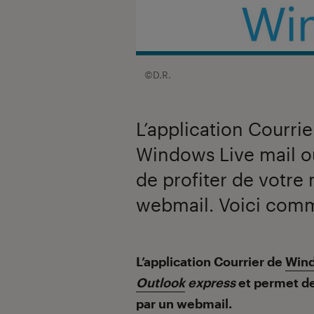
©D.R.
L’application Courr
Windows Live mail o
de profiter de votre
webmail. Voici comm
Introduction
L’application Courrier de
Win
Outlook
express
et permet de
par un webmail.