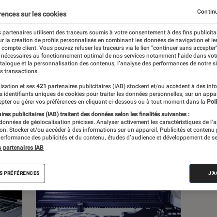
Continu
rences sur les cookies
 partenaires utilisent des traceurs soumis à votre consentement à des fins publicita
r la création de profils personnalisés en combinant les données de navigation et l
s
e compte client. Vous pouvez refuser les traceurs via le lien "continuer sans accepter"
 nécessaires au fonctionnement optimal de nos services notamment l’aide dans vot
atalogue et la personnalisation des contenus, l’analyse des performances de notre si
s transactions.
 guides
Tests
isation et ses
421
partenaires publicitaires (IAB) stockent et/ou accèdent à des inf
es identifiants uniques de cookies pour traiter les données personnelles, sur un appa
pter ou gérer vos préférences en cliquant ci-dessous ou à tout moment dans la
Poli
res publicitaires (IAB) traitent des données selon les finalités suivantes :
 données de géolocalisation précises. Analyser activement les caractéristiques de l’
tion. Stocker et/ou accéder à des informations sur un appareil. Publicités et contenu
erformance des publicités et du contenu, études d’audience et développement de se
s partenaires IAB
S PRÉFÉRENCES
J'