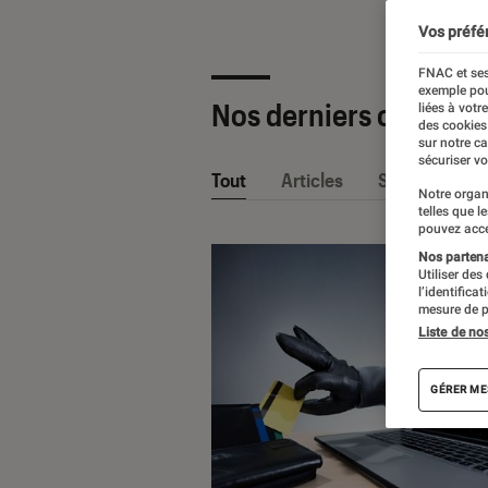
Vos préfé
FNAC et ses
exemple pou
Nos derniers contenu
liées à votr
des cookies
sur notre c
sécuriser vo
Tout
Articles
Sélections et
Notre organ
telles que l
pouvez acce
Nos partenai
Utiliser des
l’identifica
mesure de p
Liste de no
GÉRER ME