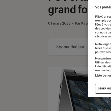
grand format
Vos préfé
FNAC et ses
exemple pou
01 mars 2022
・
Par
Patrick
liées à votr
des cookies
sur notre c
sécuriser vo
Notre organ
Sponsorisé par
telles que l
pouvez acce
Nos partenai
Utiliser des
l’identifica
mesure de p
Liste de no
GÉRER ME