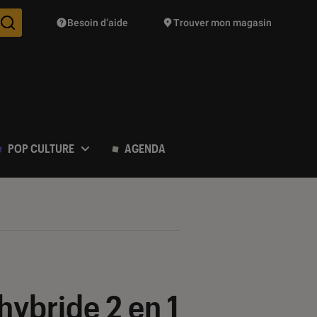
Besoin d’aide
Trouver mon magasin
Des suggestions de produits vont vous être proposées pendant vo
POP CULTURE
AGENDA
hybride 2 en 1