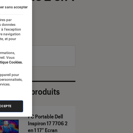
er sans accepter
ires par
es données
 à l’exception
re navigation
te, et pour
ormations,
reil. Vous
tique Cookies.
appareil pour
 personnalisés,
rvices.
ection de produits
ACCEPTE
PC Portable Dell
Inspiron 17 7706 2
en 1 17" Ecran