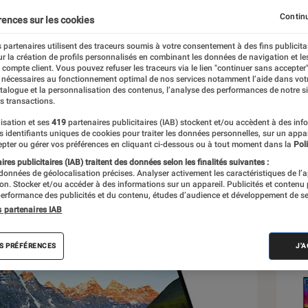
Continu
rences sur les cookies
 partenaires utilisent des traceurs soumis à votre consentement à des fins publicita
r la création de profils personnalisés en combinant les données de navigation et l
e compte client. Vous pouvez refuser les traceurs via le lien "continuer sans accepter"
 nécessaires au fonctionnement optimal de nos services notamment l’aide dans vot
atalogue et la personnalisation des contenus, l’analyse des performances de notre si
s transactions.
isation et ses
419
partenaires publicitaires (IAB) stockent et/ou accèdent à des inf
es identifiants uniques de cookies pour traiter les données personnelles, sur un appa
pter ou gérer vos préférences en cliquant ci-dessous ou à tout moment dans la
Poli
res publicitaires (IAB) traitent des données selon les finalités suivantes :
 données de géolocalisation précises. Analyser activement les caractéristiques de l’
tion. Stocker et/ou accéder à des informations sur un appareil. Publicités et contenu
erformance des publicités et du contenu, études d’audience et développement de se
Sél
s partenaires IAB
S PRÉFÉRENCES
J'