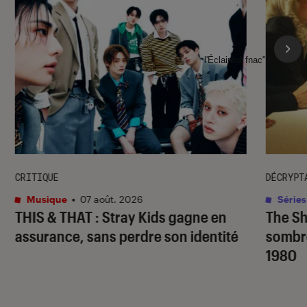
l'Éclaireur fnac">
CRITIQUE
DÉCRYPT
Musique
•
07 août. 2026
Séries
THIS & THAT
: Stray Kids gagne en
The S
assurance, sans perdre son identité
sombr
1980