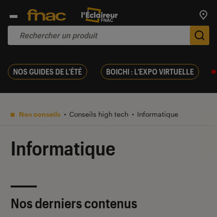
Trouv
De
NOS GUIDES DE L'ÉTÉ
BOICHI : L'EXPO VIRTUELLE
Nos conseils
Conseils high tech
Informatique
Informatique
Nos derniers contenus