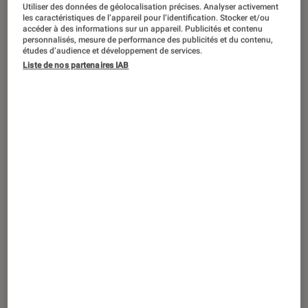
Utiliser des données de géolocalisation précises. Analyser activement
les caractéristiques de l’appareil pour l’identification. Stocker et/ou
accéder à des informations sur un appareil. Publicités et contenu
personnalisés, mesure de performance des publicités et du contenu,
études d’audience et développement de services.
PRISE EN MAIN
Liste de nos partenaires IAB
Smartphones
•
07 mai. 2013
Enceintes de bureau MM1 by Bowers &
Wilkins, pour audiophile exigeant