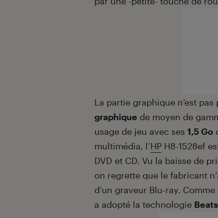
par une -petite- touche de ro
La partie graphique n’est pas
graphique
de moyen de gamme
usage de jeu avec ses
1,5 Go
d
multimédia, l’
HP
H8-1528ef est
DVD et CD. Vu la baisse de pr
on regrette que le fabricant n
d’un graveur Blu-ray. Comme 
a adopté la technologie
Beats