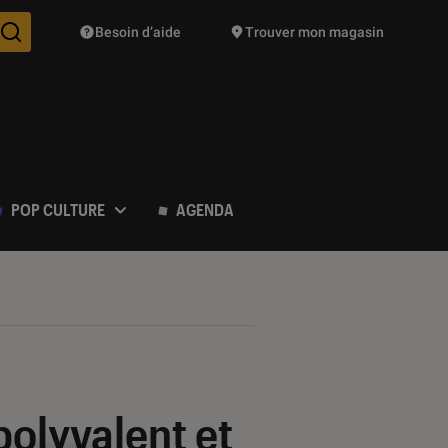
Besoin d’aide
Trouver mon magasin
Des suggestions de produits vont vous être proposées pendant vo
POP CULTURE
AGENDA
olyvalent et