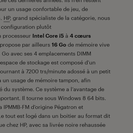
le ces dernières années. Ils n’en restent
ur un usage confortable de jeu, de
a.
HP
, grand spécialiste de la catégorie, nous
configuration plutôt
un processeur
Intel Core i5
à
4 cœurs
 propose par ailleurs
16 Go
de mémoire vive
32 Go avec ses 4 emplacements DIMM
n espace de stockage est composé d’un
ournant à 7200 trs/minute adossé à un petit
 à un usage de mémoire tampon, afin
ité du système. Ce système a l’avantage de
mportant. Il tourne sous Windows 8 64 bits.
a IPMMB-FM d’origine Pégatron et
e tout est logé dans un boitier au format dit
e chez HP, avec sa livrée noire rehaussée