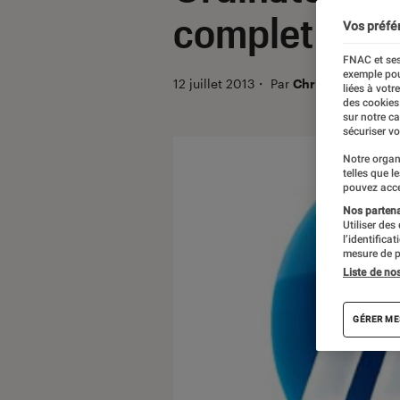
complet
Vos préfé
FNAC et ses
exemple pou
12 juillet 2013
・
Par
Christian Ferreol
liées à votr
des cookies
sur notre c
sécuriser vo
Notre organ
telles que l
pouvez acce
Nos partenai
Utiliser des
l’identifica
mesure de p
Liste de no
GÉRER ME