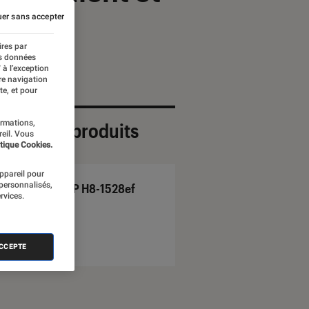
er sans accepter
ires par
es données
 à l’exception
re navigation
te, et pour
ormations,
ection de produits
reil. Vous
tique Cookies.
appareil pour
 personnalisés,
HP H8-1528ef
rvices.
ACCEPTE