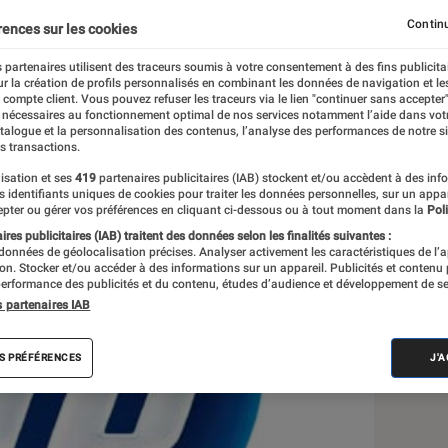
Continu
rences sur les cookies
 partenaires utilisent des traceurs soumis à votre consentement à des fins publicita
r la création de profils personnalisés en combinant les données de navigation et l
e compte client. Vous pouvez refuser les traceurs via le lien "continuer sans accepter"
 nécessaires au fonctionnement optimal de nos services notamment l’aide dans vot
atalogue et la personnalisation des contenus, l’analyse des performances de notre si
s transactions.
isation et ses
419
partenaires publicitaires (IAB) stockent et/ou accèdent à des inf
Sél
es identifiants uniques de cookies pour traiter les données personnelles, sur un appa
pter ou gérer vos préférences en cliquant ci-dessous ou à tout moment dans la
Poli
res publicitaires (IAB) traitent des données selon les finalités suivantes :
 données de géolocalisation précises. Analyser activement les caractéristiques de l’
tion. Stocker et/ou accéder à des informations sur un appareil. Publicités et contenu
erformance des publicités et du contenu, études d’audience et développement de se
s partenaires IAB
S PRÉFÉRENCES
J'