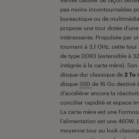
ventes baisser de façon sensib
pas moins incontournables po
bureautique ou de multimédi
propose une tour dotée d’une 
intéressante. Propulsée par 
tournant à 3,1 GHz, cette tour
de type DDR3 (extensible à 
intégrés à la carte mère). So
disque dur classique de
2 To
t
disque
SSD
de 16 Go destiné
d’accélérer encore la réactiv
concilier rapidité et espace i
La carte mère est une Formos
l’alimentation est une 460W. L
moyenne tour au look classiqu