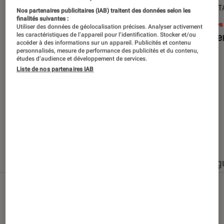
SÉLECTION
DÉCRYPT
Nos partenaires publicitaires (IAB) traitent des données selon les
finalités suivantes :
Livres / BD
•
15 juin 2026
Livres
Utiliser des données de géolocalisation précises. Analyser activement
Les best-sellers à lire cet été
Le sil
les caractéristiques de l’appareil pour l’identification. Stocker et/ou
accéder à des informations sur un appareil. Publicités et contenu
personnalisés, mesure de performance des publicités et du contenu,
études d’audience et développement de services.
Liste de nos partenaires IAB
Nos derniers contenus
Tout
Articles
Événéments
Sélections et g