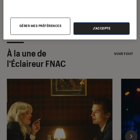
2026
GÉRER MES PRÉFÉRENCES
J'ACCEPTE
À la une de
VOIR TOUT
l'Éclaireur FNAC