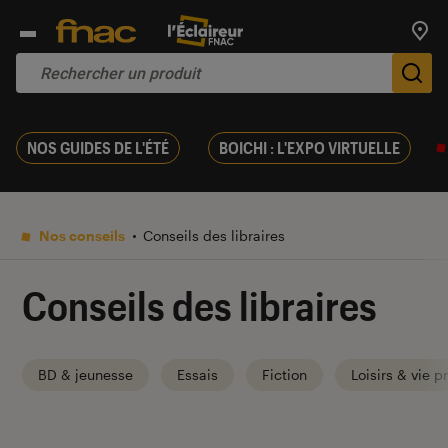
Trouv
De
NOS GUIDES DE L'ÉTÉ
BOICHI : L'EXPO VIRTUELLE
Nos conseils
Conseils des libraires
Conseils des libraires
BD & jeunesse
Essais
Fiction
Loisirs & vie p