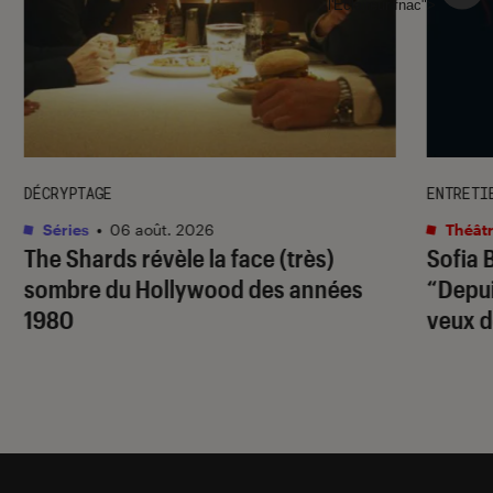
l'Éclaireur fnac">
DÉCRYPTAGE
ENTRETI
Séries
•
06 août. 2026
Théâtr
The Shards
révèle la face (très)
Sofia 
sombre du Hollywood des années
“Depuis
1980
veux d