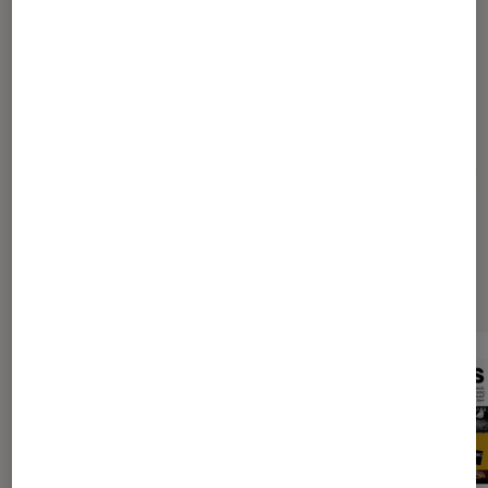
Conseiller fnac.com
Pour aller plus loin
Fnac
High-Tech
Informatique
Jeux vidéo
Sélection de produits