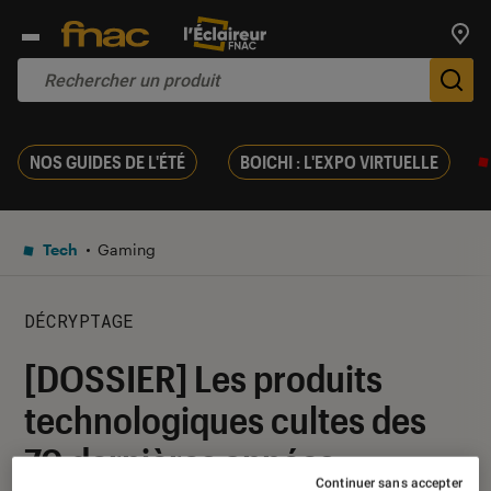
Trouv
De
NOS GUIDES DE L'ÉTÉ
BOICHI : L'EXPO VIRTUELLE
Tech
Gaming
DÉCRYPTAGE
[DOSSIER] Les produits
technologiques cultes des
70 dernières années
Continuer sans accepter