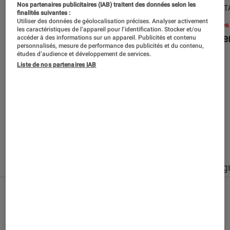
Nos partenaires publicitaires (IAB) traitent des données selon les
SÉLECTION
DÉCRYPT
finalités suivantes :
Utiliser des données de géolocalisation précises. Analyser activement
Livres / BD
•
15 juin 2026
Livres
les caractéristiques de l’appareil pour l’identification. Stocker et/ou
Les best-sellers à lire cet été
Le sil
accéder à des informations sur un appareil. Publicités et contenu
personnalisés, mesure de performance des publicités et du contenu,
études d’audience et développement de services.
Liste de nos partenaires IAB
Nos derniers contenus
Tout
Articles
Événéments
Sélections et g