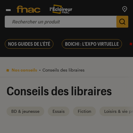
Trouv
De
NOS GUIDES DE L'ÉTÉ
BOICHI : L'EXPO VIRTUELLE
Nos conseils
Conseils des libraires
Conseils des libraires
BD & jeunesse
Essais
Fiction
Loisirs & vie p