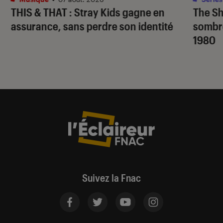
THIS & THAT
: Stray Kids gagne en
The S
assurance, sans perdre son identité
sombr
1980
Suivez la Fnac