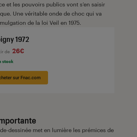
ice et les pouvoirs publics vont s’en saisir
ue. Une véritable onde de choc qui va
mulgation de la loi Veil en 1975.
igny 1972
26€
tir de
n stock
cheter sur Fnac.com
importante
ande-dessinée met en lumière les prémices de