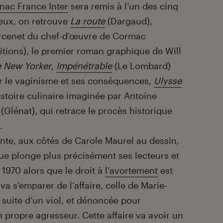
Fnac France Inter
sera remis à l’un des cinq
 eux, on retrouve
La route
(Dargaud),
arcenet du chef-d’œuvre de Cormac
tions), le premier roman graphique de Will
 New Yorker
,
Impénétrable
(Le Lombard)
sur le vaginisme et ses conséquences,
Ulysse
stoire culinaire imaginée par Antoine
(Glénat), qui retrace le procès historique
.
ente, aux côtés de Carole Maurel au dessin,
ue plonge plus précisément ses lecteurs et
1970 alors que le droit à
l’avortement
est
va s’emparer de l’affaire, celle de Marie-
a suite d’un viol, et dénoncée pour
 propre agresseur. Cette affaire va avoir un