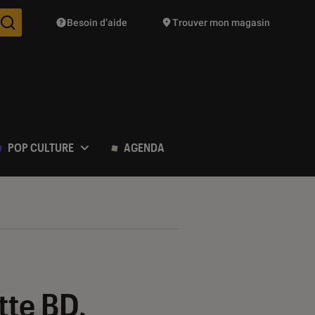
Besoin d’aide
Trouver mon magasin
Des suggestions de produits vont vous être proposées pendant vo
POP CULTURE
AGENDA
tte BD,