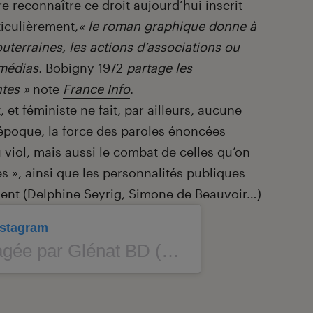
aire reconnaître ce droit aujourd’hui inscrit
ticulièrement,
« le roman graphique donne à
souterraines, les actions d’associations ou
 médias.
Bobigny 1972
partage les
ntes »
note
France Info
.
 et féministe ne fait, par ailleurs, aucune
époque, la force des paroles énoncées
u viol, mais aussi le combat de celles qu’on
es », ainsi que les personnalités publiques
ment (Delphine Seyrig, Simone de Beauvoir…)
Instagram
par Glénat BD (@glenatbd)