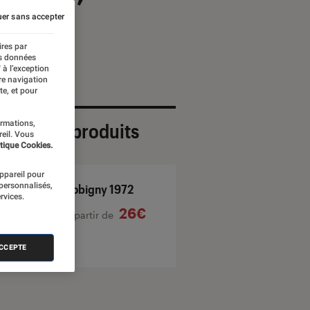
?
er sans accepter
ires par
es données
 à l’exception
re navigation
te, et pour
ormations,
ection de produits
reil. Vous
tique Cookies.
appareil pour
 personnalisés,
Bobigny 1972
rvices.
26€
À partir de
ACCEPTE