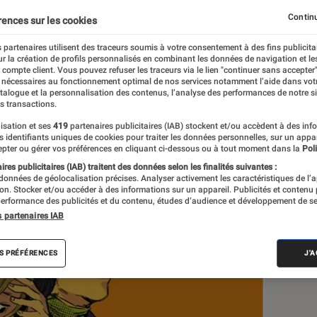
rix BD Fnac France Inter 
Continu
rences sur les cookies
 partenaires utilisent des traceurs soumis à votre consentement à des fins publicita
r la création de profils personnalisés en combinant les données de navigation et l
e compte client. Vous pouvez refuser les traceurs via le lien "continuer sans accepter"
 nécessaires au fonctionnement optimal de nos services notamment l’aide dans vot
atalogue et la personnalisation des contenus, l’analyse des performances de notre si
s transactions.
isation et ses
419
partenaires publicitaires (IAB) stockent et/ou accèdent à des inf
Sél
es identifiants uniques de cookies pour traiter les données personnelles, sur un appa
pter ou gérer vos préférences en cliquant ci-dessous ou à tout moment dans la
Poli
res publicitaires (IAB) traitent des données selon les finalités suivantes :
 données de géolocalisation précises. Analyser activement les caractéristiques de l’
tion. Stocker et/ou accéder à des informations sur un appareil. Publicités et contenu
erformance des publicités et du contenu, études d’audience et développement de se
s partenaires IAB
S PRÉFÉRENCES
J'