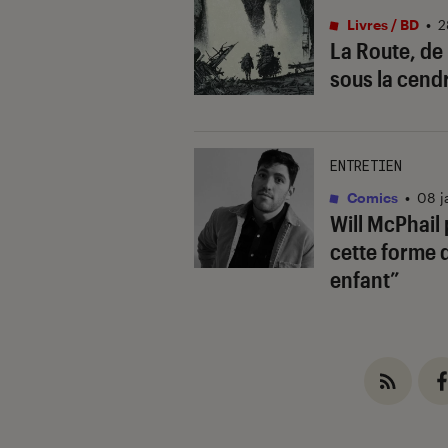
Livres / BD
•
2
La Route, de 
sous la cend
ENTRETIEN
Comics
•
08 j
Will McPhail
cette forme d
enfant”