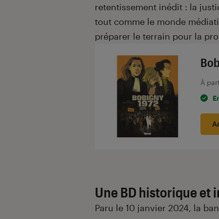
retentissement inédit : la just
tout comme le monde médiatiq
préparer le terrain pour la pro
Bob
À par
E
A
Une BD historique et 
Paru le 10 janvier 2024, la b