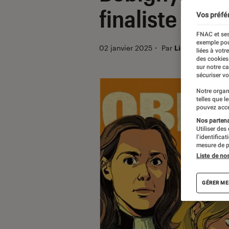
finaliste du p
Vos préfé
FNAC et ses
exemple pou
02 janvier 2025
・
Par
Lisa Muratore
liées à votr
des cookies
sur notre c
sécuriser vo
Notre organ
telles que l
pouvez acce
Nos partenai
Utiliser des
l’identifica
mesure de p
Liste de no
GÉRER ME