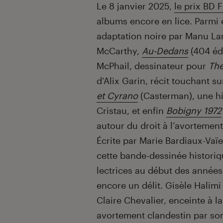
Introduction
Le 8 janvier 2025,
le prix BD 
albums encore en lice. Parmi
adaptation noire par Manu L
McCarthy,
Au-Dedans
(404 édi
McPhail, dessinateur pour
The
d’Alix Garin, récit touchant 
et Cyrano
(Casterman), une hi
Cristau, et enfin
Bobigny 1972
autour du droit à l’avortement
Écrite par Marie Bardiaux-Vaï
cette bande-dessinée historiq
lectrices au début des années 
encore un délit. Gisèle Halimi 
Claire Chevalier, enceinte à l
avortement clandestin par son