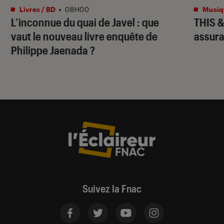
Livres / BD
•
08H00
Musiq
L’inconnue du quai de Javel : que
THIS 
vaut le nouveau livre enquête de
assura
Philippe Jaenada ?
Suivez la Fnac