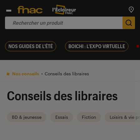
Trouv
De
NOS GUIDES DE L'ÉTÉ
BOICHI : L'EXPO VIRTUELLE
Nos conseils
Conseils des libraires
Conseils des libraires
BD & jeunesse
Essais
Fiction
Loisirs & vie p