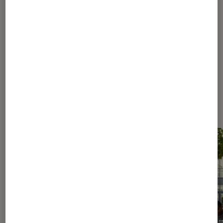
15
25
50
100
200
...
294
Les plus lus dans Conseils des
libraires