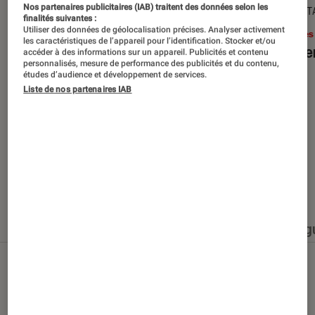
Nos partenaires publicitaires (IAB) traitent des données selon les
SÉLECTION
DÉCRYPT
finalités suivantes :
Utiliser des données de géolocalisation précises. Analyser activement
Livres / BD
•
15 juin 2026
Livres
les caractéristiques de l’appareil pour l’identification. Stocker et/ou
Les best-sellers à lire cet été
Le sil
accéder à des informations sur un appareil. Publicités et contenu
personnalisés, mesure de performance des publicités et du contenu,
études d’audience et développement de services.
Liste de nos partenaires IAB
Nos derniers contenus
Tout
Articles
Événéments
Sélections et g