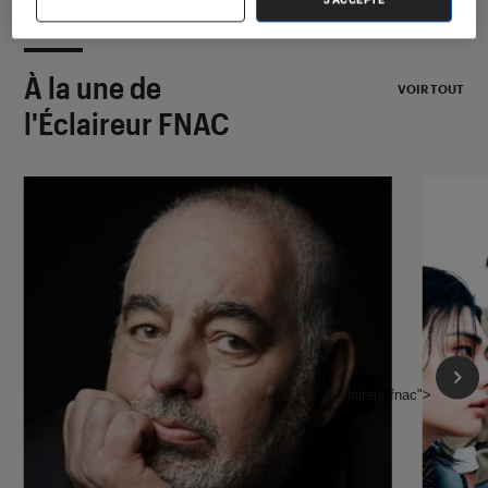
À la une de
VOIR TOUT
l'Éclaireur FNAC
l'Éclaireur fnac">