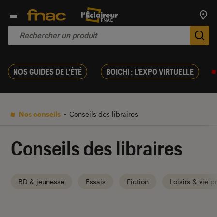
Trouv
De
NOS GUIDES DE L'ÉTÉ
BOICHI : L'EXPO VIRTUELLE
Nos conseils
Conseils des libraires
Conseils des libraires
BD & jeunesse
Essais
Fiction
Loisirs & vie p