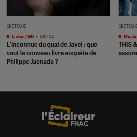
CRITIQUE
CRITIQU
Livres / BD
•
08H00
Musiq
L’inconnue du quai de Javel : que
THIS 
vaut le nouveau livre enquête de
assura
Philippe Jaenada ?