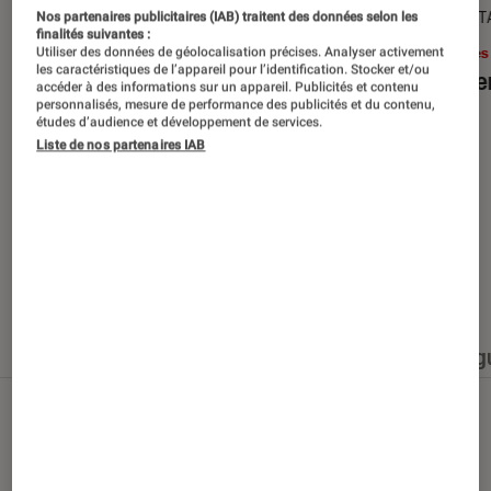
SÉLECTION
DÉCRYPT
Nos partenaires publicitaires (IAB) traitent des données selon les
finalités suivantes :
Livres / BD
•
15 juin 2026
Livres
Utiliser des données de géolocalisation précises. Analyser activement
les caractéristiques de l’appareil pour l’identification. Stocker et/ou
Les best-sellers à lire cet été
Le sil
accéder à des informations sur un appareil. Publicités et contenu
personnalisés, mesure de performance des publicités et du contenu,
études d’audience et développement de services.
Liste de nos partenaires IAB
Nos derniers contenus
Tout
Articles
Événéments
Sélections et g