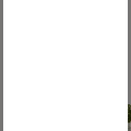
1
...
100
200
250
275
285
290
...
294
295
296
297
298
...
340
...
392
Les plus lus dans Conseils des
libraires