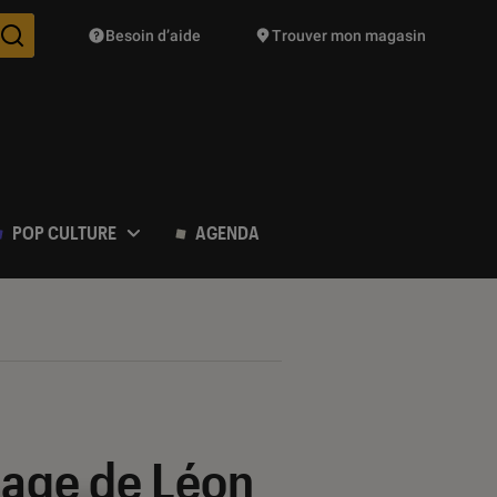
Besoin d’aide
Trouver mon magasin
Des suggestions de produits vont vous être proposées pendant vo
POP CULTURE
AGENDA
sage de Léon