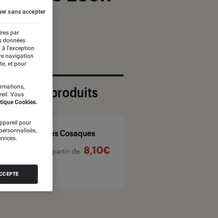
er sans accepter
ires par
es données
 à l’exception
re navigation
te, et pour
ormations,
ection de produits
reil. Vous
tique Cookies.
appareil pour
 personnalisés,
Les Cosaques
rvices.
8,10€
À partir de
ACCEPTE