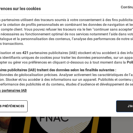
Continu
rences sur les cookies
 partenaires utilisent des traceurs soumis à votre consentement à des fins publicita
r la création de profils personnalisés en combinant les données de navigation et l
re
e compte client. Vous pouvez refuser les traceurs via le lien "continuer sans accepter"
 nécessaires au fonctionnement optimal de nos services notamment l’aide dans vot
atalogue et la personnalisation des contenus, l’analyse des performances de notre si
s transactions.
isation et ses
421
partenaires publicitaires (IAB) stockent et/ou accèdent à des inf
Sél
es identifiants uniques de cookies pour traiter les données personnelles, sur un appa
pter ou gérer vos préférences en cliquant ci-dessous ou à tout moment dans la
Poli
res publicitaires (IAB) traitent des données selon les finalités suivantes :
 données de géolocalisation précises. Analyser activement les caractéristiques de l’
tion. Stocker et/ou accéder à des informations sur un appareil. Publicités et contenu
erformance des publicités et du contenu, études d’audience et développement de se
s partenaires IAB
S PRÉFÉRENCES
J'