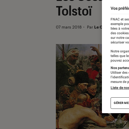
Tolstoï
Vos préfé
FNAC et ses
exemple pou
07 mars 2018
・
Par
Le Cercle Littérai
liées à votr
des cookies
sur notre c
sécuriser vo
Notre organ
telles que l
pouvez acce
Nos partenai
Utiliser des
l’identifica
mesure de p
Liste de no
GÉRER ME