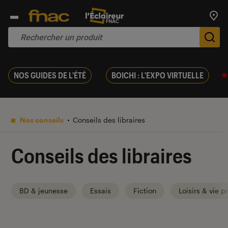
Trouv
De
NOS GUIDES DE L'ÉTÉ
BOICHI : L'EXPO VIRTUELLE
Nos conseils
Conseils des libraires
Conseils des libraires
BD & jeunesse
Essais
Fiction
Loisirs & vie p