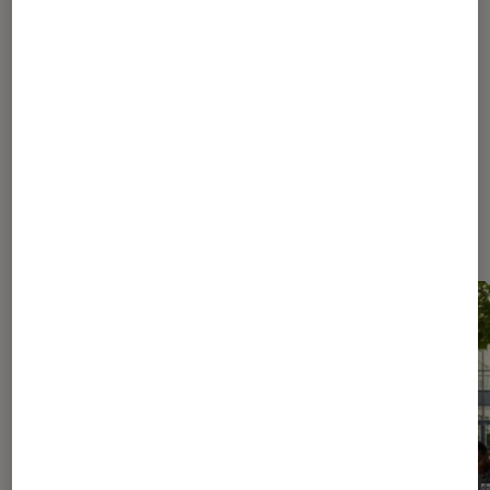
189
190
...
290
340
...
392
Les plus lus dans Conseils des
libraires