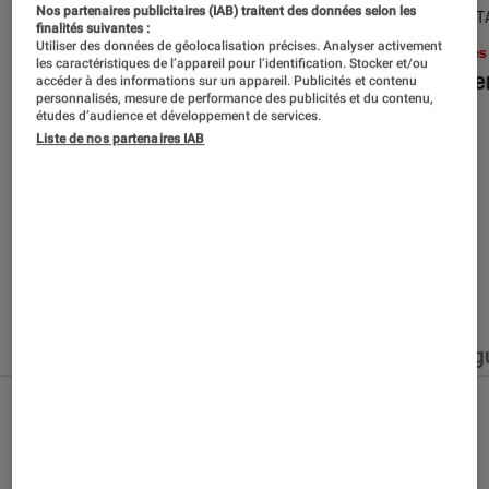
Nos partenaires publicitaires (IAB) traitent des données selon les
SÉLECTION
DÉCRYPT
finalités suivantes :
Utiliser des données de géolocalisation précises. Analyser activement
Livres / BD
•
15 juin 2026
Livres
les caractéristiques de l’appareil pour l’identification. Stocker et/ou
Les best-sellers à lire cet été
Le sil
accéder à des informations sur un appareil. Publicités et contenu
personnalisés, mesure de performance des publicités et du contenu,
études d’audience et développement de services.
Liste de nos partenaires IAB
Nos derniers contenus
Tout
Articles
Événéments
Sélections et g