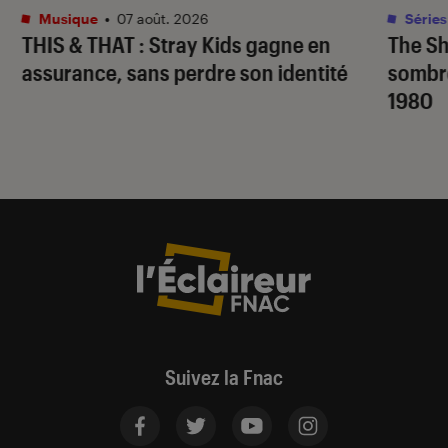
Musique
•
07 août. 2026
Séries
THIS & THAT
: Stray Kids gagne en
The S
assurance, sans perdre son identité
sombr
1980
Suivez la Fnac