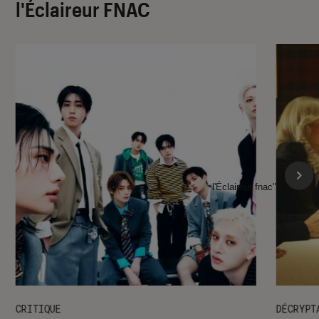
l'Éclaireur FNAC
l'Éclaireur fnac">
CRITIQUE
DÉCRYPT