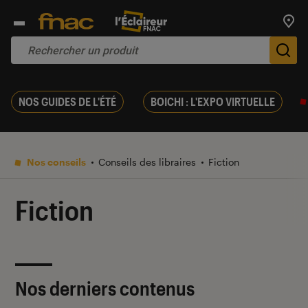
Trouv
De
NOS GUIDES DE L'ÉTÉ
BOICHI : L'EXPO VIRTUELLE
Nos conseils
Conseils des libraires
Fiction
Fiction
Nos derniers contenus