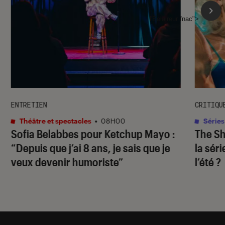
l'Éclaireur fnac">
ENTRETIEN
CRITIQU
Théâtre et spectacles
•
08H00
Séries
Sofia Belabbes pour
Ketchup Mayo
:
The S
“Depuis que j’ai 8 ans, je sais que je
la sér
veux devenir humoriste”
l’été ?