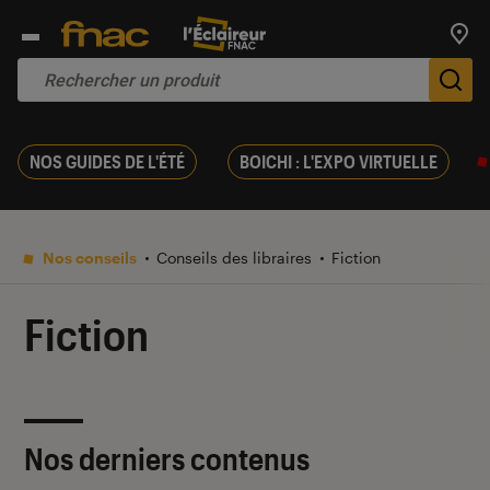
Trouv
De
NOS GUIDES DE L'ÉTÉ
BOICHI : L'EXPO VIRTUELLE
Nos conseils
Conseils des libraires
Fiction
Fiction
Nos derniers contenus