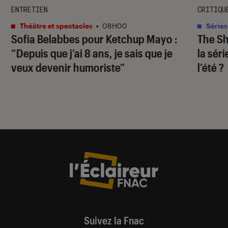
ENTRETIEN
CRITIQU
Théâtre et spectacles
•
08H00
Séries
Sofia Belabbes pour
Ketchup Mayo
:
The S
“Depuis que j’ai 8 ans, je sais que je
la sér
veux devenir humoriste”
l’été ?
Suivez la Fnac