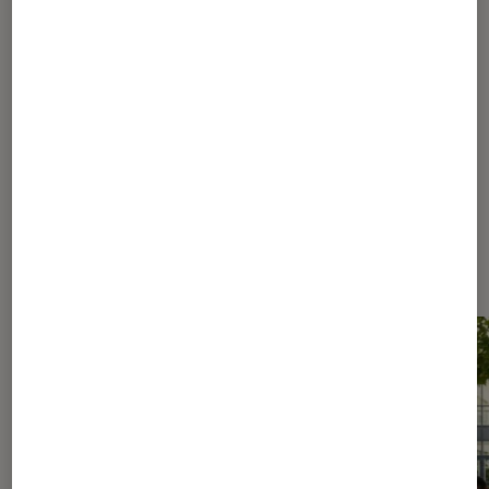
1
...
40
140
190
215
225
230
...
239
240
241
242
243
244
Les plus lus dans Fiction