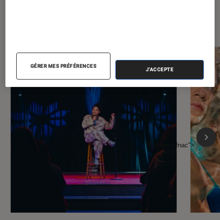
À la une de
VOIR TOUT
l'Éclaireur FNAC
GÉRER MES PRÉFÉRENCES
J'ACCEPTE
l'Éclaireur fnac">