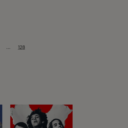
...
128