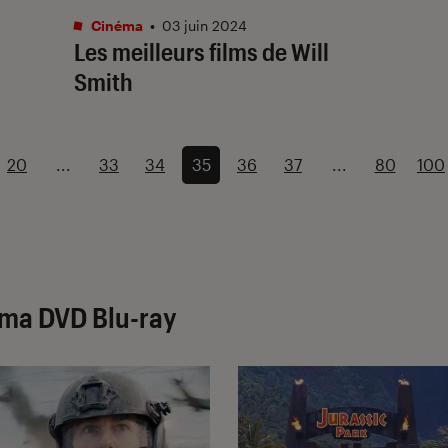
Cinéma
•
03 juin 2024
Les meilleurs films de Will
Smith
20
...
33
34
35
36
37
...
80
100
éma DVD Blu-ray