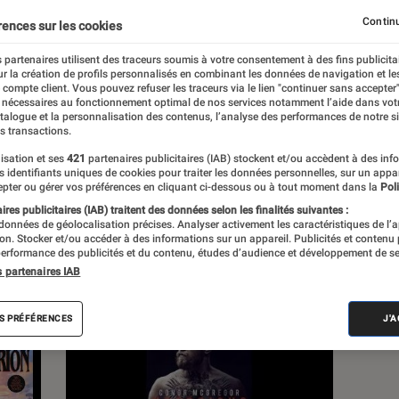
Continu
rences sur les cookies
 partenaires utilisent des traceurs soumis à votre consentement à des fins publicita
r la création de profils personnalisés en combinant les données de navigation et l
s
e compte client. Vous pouvez refuser les traceurs via le lien "continuer sans accepter"
 nécessaires au fonctionnement optimal de nos services notamment l’aide dans vot
atalogue et la personnalisation des contenus, l’analyse des performances de notre si
s transactions.
 guides
isation et ses
421
partenaires publicitaires (IAB) stockent et/ou accèdent à des inf
es identifiants uniques de cookies pour traiter les données personnelles, sur un appa
pter ou gérer vos préférences en cliquant ci-dessous ou à tout moment dans la
Poli
res publicitaires (IAB) traitent des données selon les finalités suivantes :
 données de géolocalisation précises. Analyser activement les caractéristiques de l’
tion. Stocker et/ou accéder à des informations sur un appareil. Publicités et contenu
erformance des publicités et du contenu, études d’audience et développement de se
s partenaires IAB
S PRÉFÉRENCES
J'