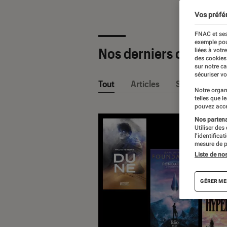
Vos préfé
FNAC et ses
exemple pou
Nos derniers contenu
liées à votr
des cookies
sur notre c
sécuriser vo
Tout
Articles
Sélections et
Notre organ
telles que l
pouvez acce
Nos partenai
Utiliser des
l’identifica
mesure de p
Liste de no
GÉRER ME