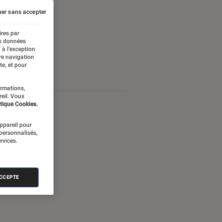
er sans accepter
ires par
es données
 à l’exception
re navigation
te, et pour
ormations,
reil. Vous
tique Cookies.
appareil pour
 personnalisés,
rvices.
ACCEPTE