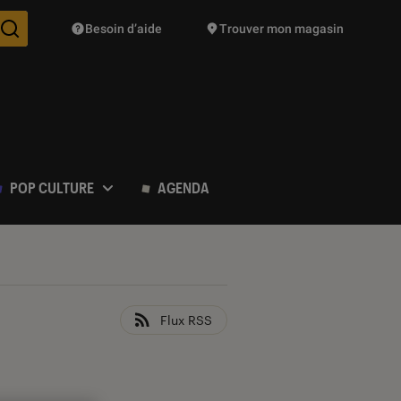
Besoin d’aide
Trouver mon magasin
Des suggestions de produits vont vous être proposées pendant vo
POP CULTURE
AGENDA
Flux RSS