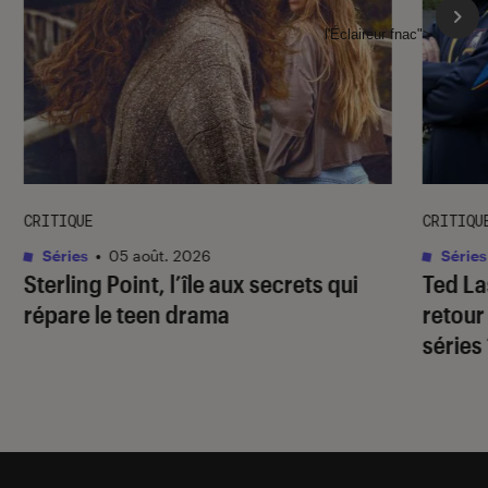
l'Éclaireur fnac">
CRITIQUE
CRITIQU
Séries
•
05 août. 2026
Séries
Sterling Point
, l’île aux secrets qui
Ted L
répare le teen drama
retour
séries