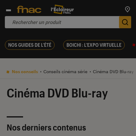
Trouv
De
NOS GUIDES DE L'ÉTÉ
BOICHI : L'EXPO VIRTUELLE
Nos conseils
Conseils cinéma série
Cinéma DVD Blu-ray
Cinéma DVD Blu-ray
Nos derniers contenus