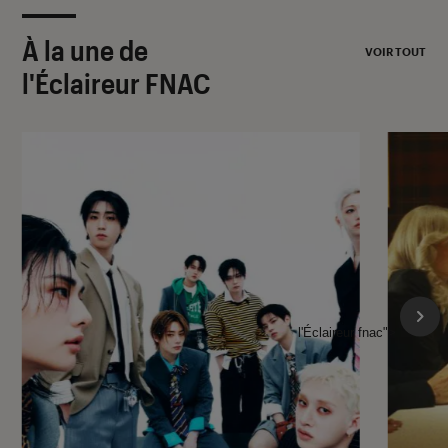
À la une de
VOIR TOUT
l'Éclaireur FNAC
l'Éclaireur fnac">