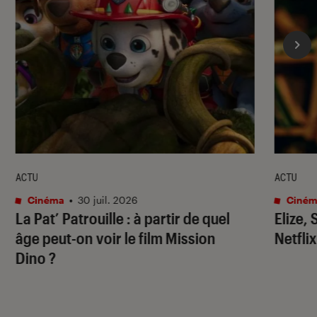
ACTU
ACTU
Cinéma
•
30 juil. 2026
Ciném
La Pat’ Patrouille
: à partir de quel
Elize,
âge peut-on voir le film
Mission
Netflix
Dino
?