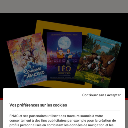
Continuer sans accepter
Vos préférences sur les cookies
FNAC et ses partenaires utilisent des traceurs soumis à votre
Entre le retour de Po le panda «
consentement à des fins publicitaires par exemple pour la création de
dragon » et de Gru le super-méchant
profils personnalisés en combinant les données de navigation et les