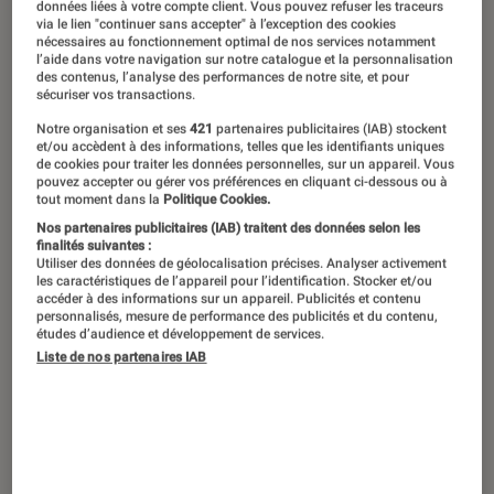
données liées à votre compte client. Vous pouvez refuser les traceurs
devenu papa, celui du bon gros
via le lien "continuer sans accepter" à l’exception des cookies
nécessaires au fonctionnement optimal de nos services notamment
Garfield et du beau Nicky Larson, le
l’aide dans votre navigation sur notre catalogue et la personnalisation
des contenus, l’analyse des performances de notre site, et pour
détective lover de Tokyo. Entre
sécuriser vos transactions.
l’exploration des fascinants royaumes
Notre organisation et ses
421
partenaires publicitaires (IAB) stockent
et/ou accèdent à des informations, telles que les identifiants uniques
des abysses et de Kensuké. Entre la
de cookies pour traiter les données personnelles, sur un appareil. Vous
pouvez accepter ou gérer vos préférences en cliquant ci-dessous ou à
sortie du film de Jim Capobianco et la
tout moment dans la
Politique Cookies.
dernière merveille des studios
Nos partenaires publicitaires (IAB) traitent des données selon les
finalités suivantes :
Dreamworks… L’année 2024 aura
Utiliser des données de géolocalisation précises. Analyser activement
les caractéristiques de l’appareil pour l’identification. Stocker et/ou
définitivement été très animée !
accéder à des informations sur un appareil. Publicités et contenu
personnalisés, mesure de performance des publicités et du contenu,
études d’audience et développement de services.
Liste de nos partenaires IAB
Kung Fu Panda 4
, Mike Mitchell,
Stephanie Stine
Déjà aux manettes sur
Shrek 4
, le spécialiste
des quatrièmes volets
Mike Mitchell
est