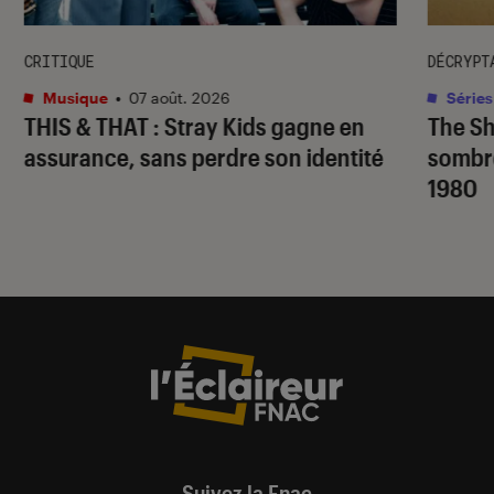
CRITIQUE
DÉCRYPT
Musique
•
07 août. 2026
Séries
THIS & THAT
: Stray Kids gagne en
The S
assurance, sans perdre son identité
sombr
1980
Suivez la Fnac